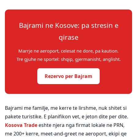
Bajrami ne Kosove: pa stresin e
qirase
Marrje ne aeroport, celesat ne dore, pa kaution.
Tre gjuhe ne sportel: shqip, gjermanisht, anglisht.
Rezervo per Bajram
Bajrami me familje, me kerre te lirshme, nuk shitet si
pakete turistike. E planifikon vet, e jeton dite per dite.
Kosova Trade
eshte njera nga firmat lokale ne PRN,
me 200+ kerre, meet-and-greet ne aeroport, ekipi qe