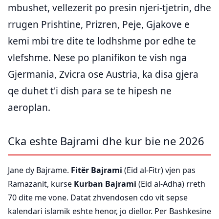
mbushet, vellezerit po presin njeri-tjetrin, dhe
rrugen Prishtine, Prizren, Peje, Gjakove e
kemi mbi tre dite te lodhshme por edhe te
vlefshme. Nese po planifikon te vish nga
Gjermania, Zvicra ose Austria, ka disa gjera
qe duhet t'i dish para se te hipesh ne
aeroplan.
Cka eshte Bajrami dhe kur bie ne 2026
Jane dy Bajrame.
Fitër Bajrami
(Eid al-Fitr) vjen pas
Ramazanit, kurse
Kurban Bajrami
(Eid al-Adha) rreth
70 dite me vone. Datat zhvendosen cdo vit sepse
kalendari islamik eshte henor, jo diellor. Per Bashkesine