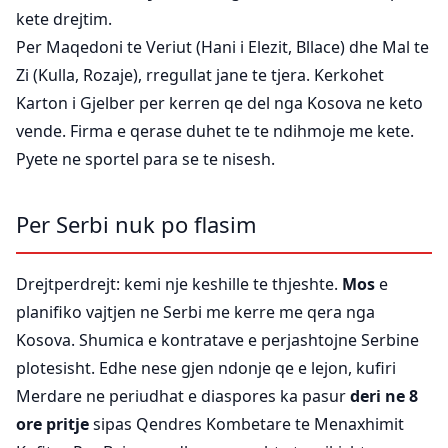
kete drejtim.
Per Maqedoni te Veriut (Hani i Elezit, Bllace) dhe Mal te
Zi (Kulla, Rozaje), rregullat jane te tjera. Kerkohet
Karton i Gjelber per kerren qe del nga Kosova ne keto
vende. Firma e qerase duhet te te ndihmoje me kete.
Pyete ne sportel para se te nisesh.
Per Serbi nuk po flasim
Drejtperdrejt: kemi nje keshille te thjeshte.
Mos
e
planifiko vajtjen ne Serbi me kerre me qera nga
Kosova. Shumica e kontratave e perjashtojne Serbine
plotesisht. Edhe nese gjen ndonje qe e lejon, kufiri
Merdare ne periudhat e diaspores ka pasur
deri ne 8
ore pritje
sipas Qendres Kombetare te Menaxhimit