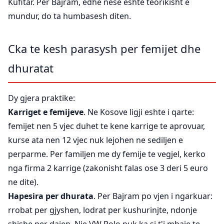
Kufitar. Per Bajram, edhe nese eshte teorikisht e
mundur, do ta humbasesh diten.
Cka te kesh parasysh per femijet dhe
dhuratat
Dy gjera praktike:
Karriget e femijeve
. Ne Kosove ligji eshte i qarte:
femijet nen 5 vjec duhet te kene karrige te aprovuar,
kurse ata nen 12 vjec nuk lejohen ne sediljen e
perparme. Per familjen me dy femije te vegjel, kerko
nga firma 2 karrige (zakonisht falas ose 3 deri 5 euro
ne dite).
Hapesira per dhurata
. Per Bajram po vjen i ngarkuar:
rrobat per gjyshen, lodrat per kushurinjte, ndonje