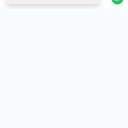
KOSOVA
TRADE
Partneri juaj i besueshëm për makina me qira në Aeroportin
Ndërkombëtar të Prishtinës. Vetura cilësore, çmime
transparente dhe mbështetje 24/7.