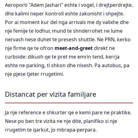
Aeroporti "Adem Jashari" eshte i vogel, i drejtperdrejte,
dhe kalimi neper kontroll eshte zakonisht i shpejte.
Por ai moment kur del nga arrivals me dy valixhe dhe
nje femije te lodhur, mund te shnderrohet ne lume
nervash nese duhet te presesh shuttle. Ne PRN, kerko
nje firme qe te ofron
meet-and-greet
direkt ne
curbside: dikush qe te pret me emrin tend, kerrja
eshte ne parking, ti shkon dhe nisesh. Pa autobus, pa
nje pjese tjeter rrugetimi.
Distancat per vizita familjare
Ja nje reference e shkurter qe e kemi pare ne praktike.
Nese po ben tre vizita ne nje dite, planifiko si nje
rrugetim te qarkut, jo mbrapa-perpara.