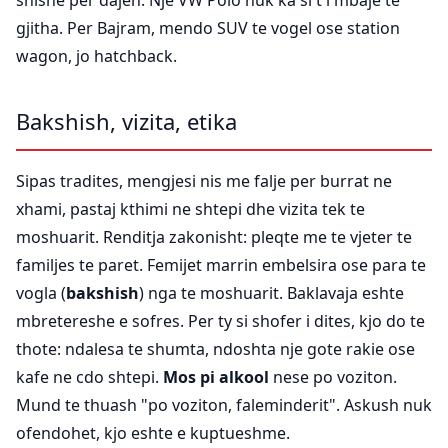
shishe per dajen. Nje VW Polo nuk ka si t'i mbaje te
gjitha. Per Bajram, mendo SUV te vogel ose station
wagon, jo hatchback.
Bakshish, vizita, etika
Sipas tradites, mengjesi nis me falje per burrat ne
xhami, pastaj kthimi ne shtepi dhe vizita tek te
moshuarit. Renditja zakonisht: pleqte me te vjeter te
familjes te paret. Femijet marrin embelsira ose para te
vogla (
bakshish
) nga te moshuarit. Baklavaja eshte
mbretereshe e sofres. Per ty si shofer i dites, kjo do te
thote: ndalesa te shumta, ndoshta nje gote rakie ose
kafe ne cdo shtepi.
Mos pi alkool
nese po voziton.
Mund te thuash "po voziton, faleminderit". Askush nuk
ofendohet, kjo eshte e kuptueshme.