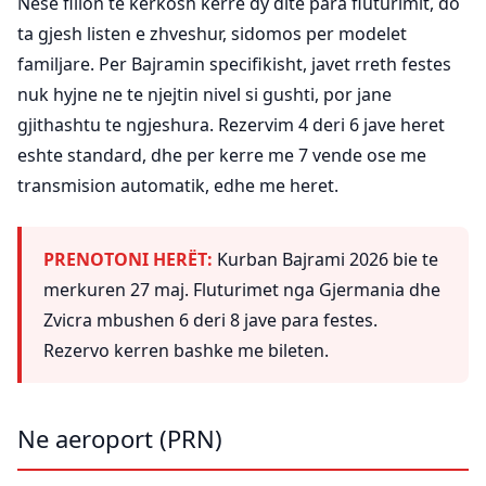
Nese fillon te kerkosh kerre dy dite para fluturimit, do
ta gjesh listen e zhveshur, sidomos per modelet
familjare. Per Bajramin specifikisht, javet rreth festes
nuk hyjne ne te njejtin nivel si gushti, por jane
gjithashtu te ngjeshura. Rezervim 4 deri 6 jave heret
eshte standard, dhe per kerre me 7 vende ose me
transmision automatik, edhe me heret.
PRENOTONI HERËT:
Kurban Bajrami 2026 bie te
merkuren 27 maj. Fluturimet nga Gjermania dhe
Zvicra mbushen 6 deri 8 jave para festes.
Rezervo kerren bashke me bileten.
Ne aeroport (PRN)