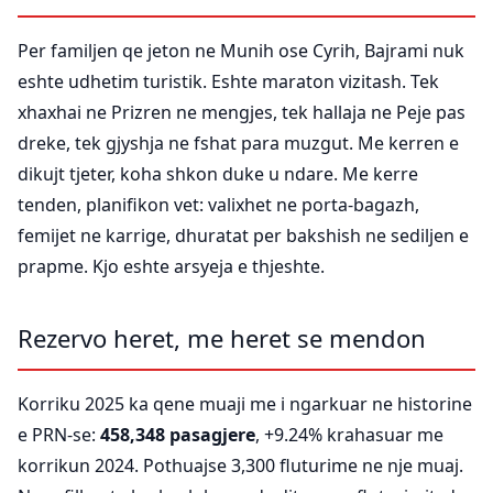
Per familjen qe jeton ne Munih ose Cyrih, Bajrami nuk
eshte udhetim turistik. Eshte maraton vizitash. Tek
xhaxhai ne Prizren ne mengjes, tek hallaja ne Peje pas
dreke, tek gjyshja ne fshat para muzgut. Me kerren e
dikujt tjeter, koha shkon duke u ndare. Me kerre
tenden, planifikon vet: valixhet ne porta-bagazh,
femijet ne karrige, dhuratat per bakshish ne sediljen e
prapme. Kjo eshte arsyeja e thjeshte.
Rezervo heret, me heret se mendon
Korriku 2025 ka qene muaji me i ngarkuar ne historine
e PRN-se:
458,348 pasagjere
, +9.24% krahasuar me
korrikun 2024. Pothuajse 3,300 fluturime ne nje muaj.