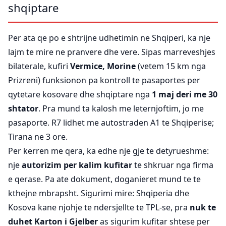
shqiptare
Per ata qe po e shtrijne udhetimin ne Shqiperi, ka nje
lajm te mire ne pranvere dhe vere. Sipas marreveshjes
bilaterale, kufiri
Vermice, Morine
(vetem 15 km nga
Prizreni) funksionon pa kontroll te pasaportes per
qytetare kosovare dhe shqiptare nga
1 maj deri me 30
shtator
. Pra mund ta kalosh me leternjoftim, jo me
pasaporte. R7 lidhet me autostraden A1 te Shqiperise;
Tirana ne 3 ore.
Per kerren me qera, ka edhe nje gje te detyrueshme:
nje
autorizim per kalim kufitar
te shkruar nga firma
e qerase. Pa ate dokument, doganieret mund te te
kthejne mbrapsht. Sigurimi mire: Shqiperia dhe
Kosova kane njohje te ndersjellte te TPL-se, pra
nuk te
duhet Karton i Gjelber
as sigurim kufitar shtese per