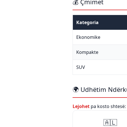
💰 Çmimet
Kategoria
Ekonomike
Kompakte
SUV
🌍 Udhëtim Ndërku
Lejohet
pa kosto shtesë:
🇦🇱