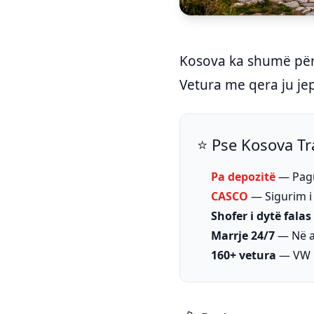
Kosova ka shumë për
Vetura me qera ju jep
⭐ Pse Kosova Tr
Pa depozitë
— Pagu
CASCO
— Sigurim i 
Shofer i dytë falas
Marrje 24/7
— Në ae
160+ vetura
— VW P