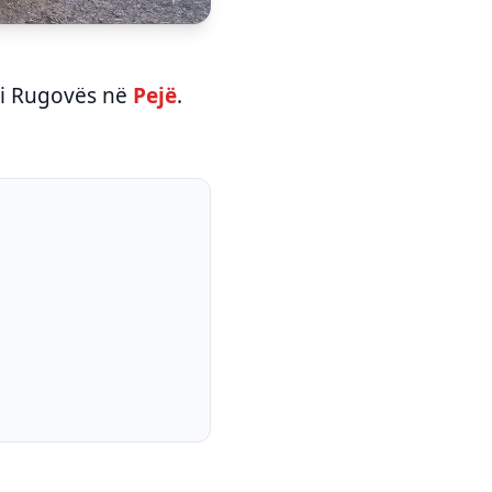
i i Rugovës në
Pejë
.