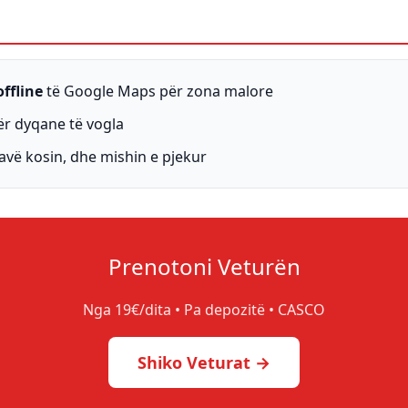
ffline
të Google Maps për zona malore
r dyqane të vogla
tavë kosin, dhe mishin e pjekur
Prenotoni Veturën
Nga 19€/dita • Pa depozitë • CASCO
Shiko Veturat →