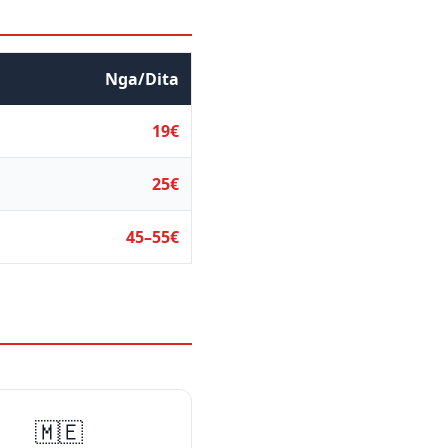
Nga/Dita
19€
25€
45–55€
🇲🇪