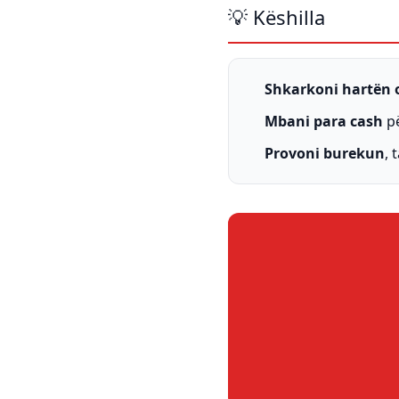
💡 Këshilla
Shkarkoni hartën o
Mbani para cash
pë
Provoni burekun
, 