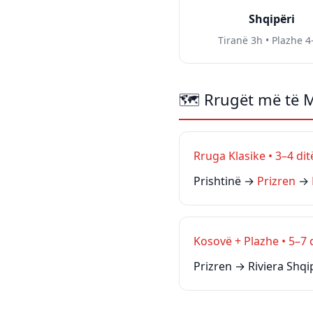
Shqipëri
Tiranë 3h • Plazhe 4
🗺 Rrugët më të M
Rruga Klasike • 3–4 dit
Prishtinë →
Prizren
→
Kosovë + Plazhe • 5–7 
Prizren → Riviera Shq