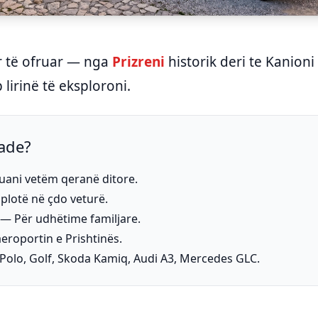
 të ofruar — nga
Prizreni
historik deri te Kanion
 lirinë të eksploroni.
ade?
ani vetëm qeranë ditore.
plotë në çdo veturë.
— Për udhëtime familjare.
roportin e Prishtinës.
olo, Golf, Skoda Kamiq, Audi A3, Mercedes GLC.