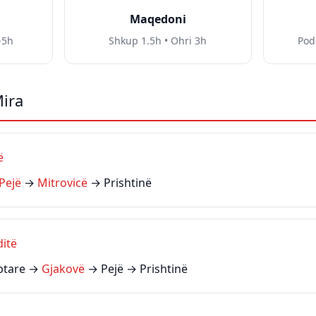
Maqedoni
-5h
Shkup 1.5h • Ohri 3h
Pod
ira
ë
Pejë
→
Mitrovicë
→ Prishtinë
ditë
iptare →
Gjakovë
→ Pejë → Prishtinë