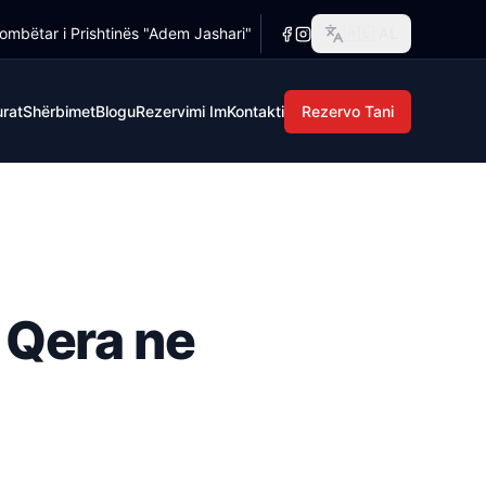
ombëtar i Prishtinës "Adem Jashari"
🇦🇱
AL
ë të eksploroni. ⭐ Pse Kosova Trade? Pa depozitë — Paguani
rat
Shërbimet
Blogu
Rezervimi Im
Kontakti
Rezervo Tani
 Qera ne