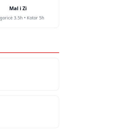
Mal i Zi
goricë 3.5h • Kotor 5h