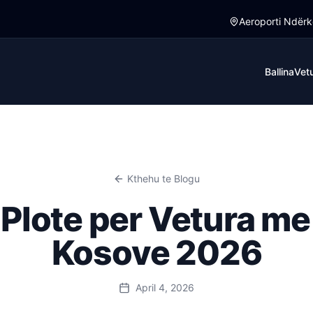
Aeroporti Ndërk
dhetimi nderkufitar.
 te Kanioni i Rugovës në Pejë . Vetura me qera ju jep lirin
Ballina
Vetu
Kthehu te Blogu
 Plote per Vetura me
Kosove 2026
April 4, 2026