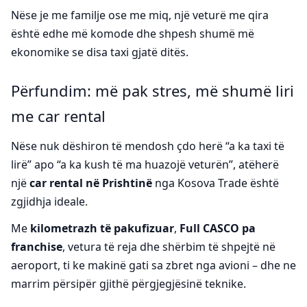
Nëse je me familje ose me miq, një veturë me qira
është edhe më komode dhe shpesh shumë më
ekonomike se disa taxi gjatë ditës.
Përfundim: më pak stres, më shumë liri
me car rental
Nëse nuk dëshiron të mendosh çdo herë “a ka taxi të
lirë” apo “a ka kush të ma huazojë veturën”, atëherë
një
car rental në Prishtinë
nga Kosova Trade është
zgjidhja ideale.
Me
kilometrazh të pakufizuar
,
Full CASCO pa
franchise
, vetura të reja dhe shërbim të shpejtë në
aeroport, ti ke makinë gati sa zbret nga avioni – dhe ne
marrim përsipër gjithë përgjegjësinë teknike.