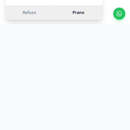
Refuzo
Prano
KOSOVA
TRADE
Partneri juaj i besueshëm për makina me qira në Aeroportin
Ndërkombëtar të Prishtinës. Vetura cilësore, çmime
transparente dhe mbështetje 24/7.