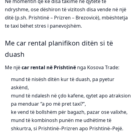
Në momentin që ke disa takime në qytete të
ndryshme, ose dëshiron të vizitosh disa vende në një
ditë (p.sh. Prishtinë – Prizren – Brezovicë), mbështetja
te taxi bëhet stres i panevojshëm.
Me car rental planifikon ditën si të
duash
Me një
car rental në Prishtinë
nga Kosova Trade:
mund të nisësh ditën kur të duash, pa pyetur
askënd,
mund të ndalesh në çdo kafene, qytet apo atraksion
pa menduar “a po më pret taxi?”,
ke vend të bollshëm për bagazh, pazar ose valixhe,
mund të kombinosh punën me udhëtime të
shkurtra, si Prishtinë–Prizren apo Prishtinë–Pejë.