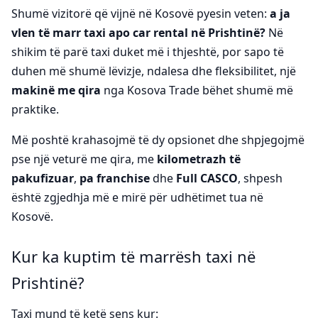
Shumë vizitorë që vijnë në Kosovë pyesin veten:
a ja
vlen të marr taxi apo car rental në Prishtinë?
Në
shikim të parë taxi duket më i thjeshtë, por sapo të
duhen më shumë lëvizje, ndalesa dhe fleksibilitet, një
makinë me qira
nga Kosova Trade bëhet shumë më
praktike.
Më poshtë krahasojmë të dy opsionet dhe shpjegojmë
pse një veturë me qira, me
kilometrazh të
pakufizuar
,
pa franchise
dhe
Full CASCO
, shpesh
është zgjedhja më e mirë për udhëtimet tua në
Kosovë.
Kur ka kuptim të marrësh taxi në
Prishtinë?
Taxi mund të ketë sens kur: