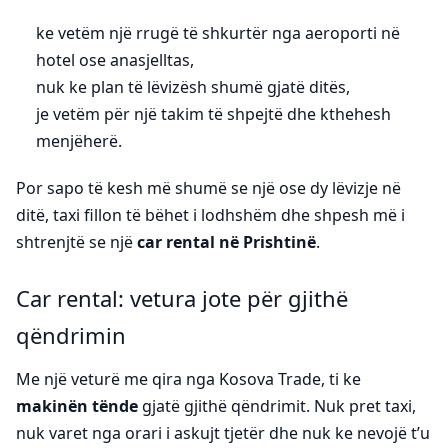
ke vetëm një rrugë të shkurtër nga aeroporti në
hotel ose anasjelltas,
nuk ke plan të lëvizësh shumë gjatë ditës,
je vetëm për një takim të shpejtë dhe kthehesh
menjëherë.
Por sapo të kesh më shumë se një ose dy lëvizje në
ditë, taxi fillon të bëhet i lodhshëm dhe shpesh më i
shtrenjtë se një
car rental në Prishtinë
.
Car rental: vetura jote për gjithë
qëndrimin
Me një veturë me qira nga Kosova Trade, ti ke
makinën tënde
gjatë gjithë qëndrimit. Nuk pret taxi,
nuk varet nga orari i askujt tjetër dhe nuk ke nevojë t’u