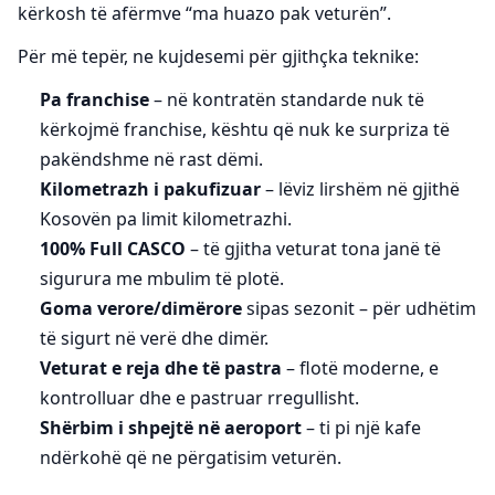
kërkosh të afërmve “ma huazo pak veturën”.
Për më tepër, ne kujdesemi për gjithçka teknike:
Pa franchise
– në kontratën standarde nuk të
kërkojmë franchise, kështu që nuk ke surpriza të
pakëndshme në rast dëmi.
Kilometrazh i pakufizuar
– lëviz lirshëm në gjithë
Kosovën pa limit kilometrazhi.
100% Full CASCO
– të gjitha veturat tona janë të
sigurura me mbulim të plotë.
Goma verore/dimërore
sipas sezonit – për udhëtim
të sigurt në verë dhe dimër.
Veturat e reja dhe të pastra
– flotë moderne, e
kontrolluar dhe e pastruar rregullisht.
Shërbim i shpejtë në aeroport
– ti pi një kafe
ndërkohë që ne përgatisim veturën.