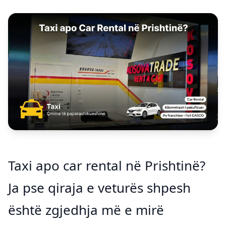
Taxi apo car rental në Prishtinë?
Ja pse qiraja e veturës shpesh
është zgjedhja më e mirë