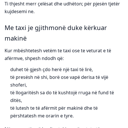
Ti thjesht merr çelësat dhe udhëton; për pjesën tjetër
kujdesemi ne.
Me taxi je gjithmonë duke kërkuar
makinë
Kur mbështetesh vetëm te taxi ose te veturat e të
afërmve, shpesh ndodh që:
duhet të gjesh çdo herë një taxi të lirë,
të presësh në shi, borë ose vapë derisa të vijë
shoferi,
të llogaritësh sa do të kushtojë rruga në fund të
ditës,
të lutesh te të afërmit për makinë dhe të
përshtatesh me orarin e tyre.