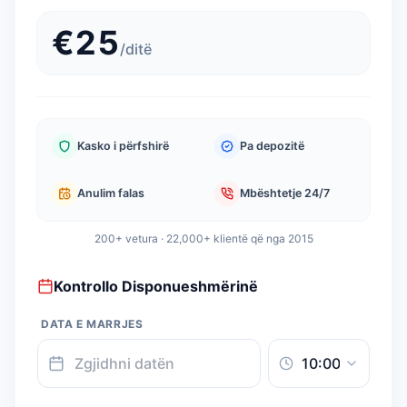
€
25
/
ditë
Kasko i përfshirë
Pa depozitë
Anulim falas
Mbështetje 24/7
200+ vetura · 22,000+ klientë që nga 2015
Kontrollo Disponueshmërinë
DATA E MARRJES