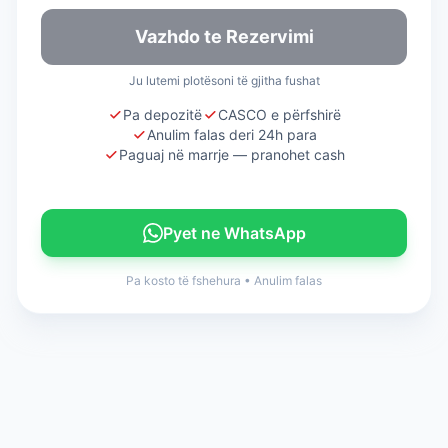
Vazhdo te Rezervimi
Ju lutemi plotësoni të gjitha fushat
Pa depozitë
CASCO e përfshirë
Anulim falas deri 24h para
Paguaj në marrje — pranohet cash
Pyet ne WhatsApp
Pa kosto të fshehura
•
Anulim falas