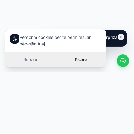
Përdorim cookies për të përmirësuar
përvojën tuaj.
Refuzo
Prano
Vetura të ngjashme
Rrëshqit