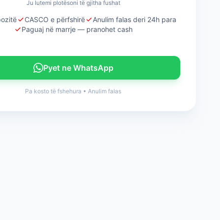
Ju lutemi plotësoni të gjitha fushat
ozitë
CASCO e përfshirë
Anulim falas deri 24h para
Paguaj në marrje — pranohet cash
Pyet ne WhatsApp
Pa kosto të fshehura
•
Anulim falas