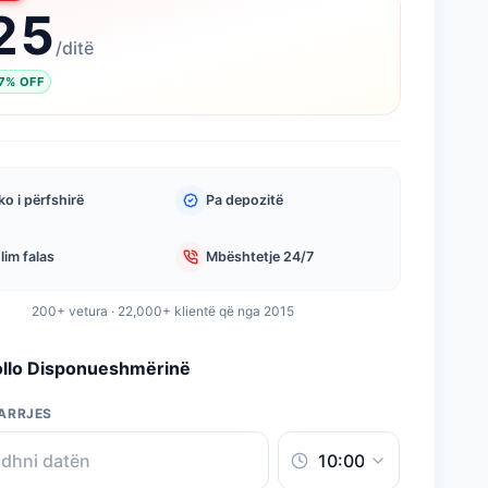
25
/
ditë
7
%
OFF
o i përfshirë
Pa depozitë
lim falas
Mbështetje 24/7
200+ vetura · 22,000+ klientë që nga 2015
ollo Disponueshmërinë
ARRJES