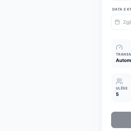
DATA E K
TRANSM
Autom
ULËSE
5