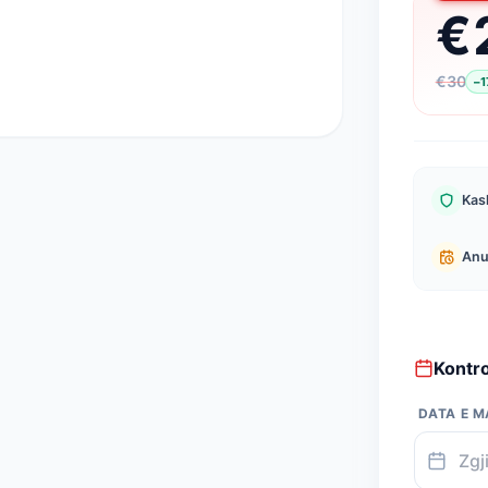
€
€
30
−
1
Kask
Anu
Kontr
DATA E M