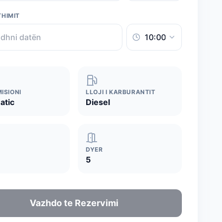
THIMIT
ISIONI
LLOJI I KARBURANTIT
atic
Diesel
DYER
5
Vazhdo te Rezervimi