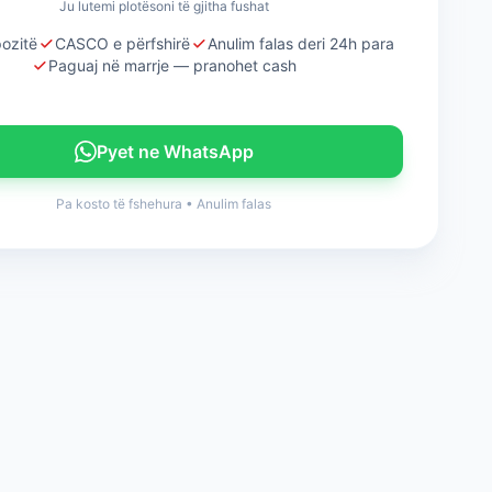
Ju lutemi plotësoni të gjitha fushat
ozitë
CASCO e përfshirë
Anulim falas deri 24h para
Paguaj në marrje — pranohet cash
Pyet ne WhatsApp
Pa kosto të fshehura
•
Anulim falas