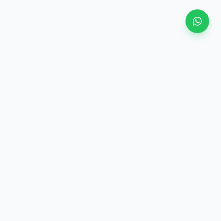
Shiko të gjitha
 ngjashëm (±10%)
·
Kategori e njëjtë
i e njëjtë