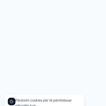
Përdorim cookies për të përmirësuar
përvojën tuaj.