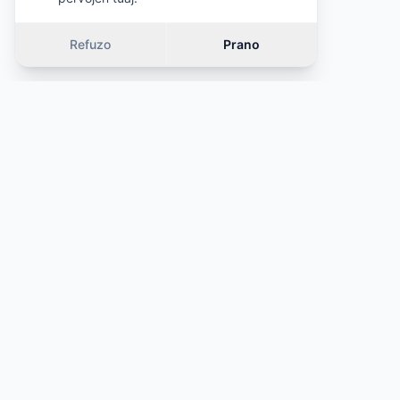
Refuzo
Prano
Vetura të ngjashme
OFERTË
OFERTË
·
Çmim i ngjashëm (±10%)
·
Çmim i ngjashëm 
·
Kategori e njëjtë
·
Kategori e njëjtë