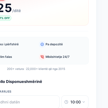
25
/
ditë
7
%
OFF
o i përfshirë
Pa depozitë
lim falas
Mbështetje 24/7
200+ vetura · 22,000+ klientë që nga 2015
ollo Disponueshmërinë
ARRJES