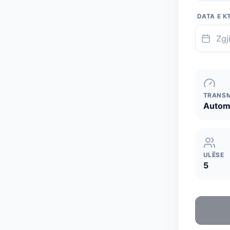
DATA E K
TRANSM
Autom
ULËSE
5