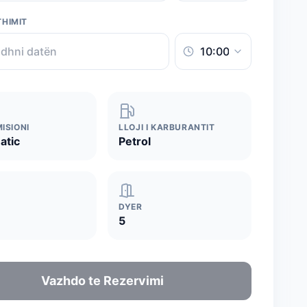
THIMIT
ISIONI
LLOJI I KARBURANTIT
atic
Petrol
DYER
5
Vazhdo te Rezervimi