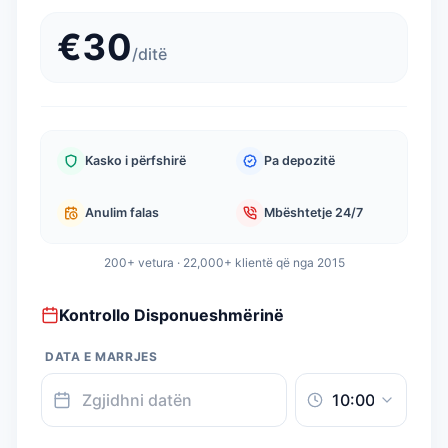
€
30
/
ditë
Kasko i përfshirë
Pa depozitë
Anulim falas
Mbështetje 24/7
200+ vetura · 22,000+ klientë që nga 2015
Kontrollo Disponueshmërinë
DATA E MARRJES