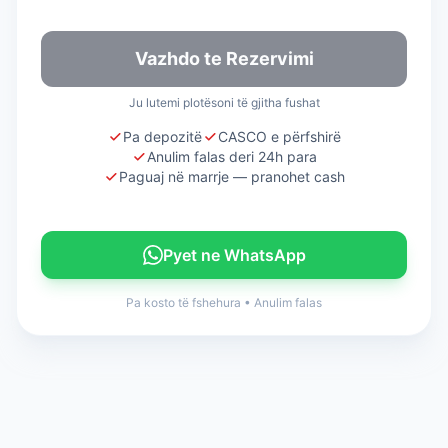
Vazhdo te Rezervimi
Ju lutemi plotësoni të gjitha fushat
Pa depozitë
CASCO e përfshirë
Anulim falas deri 24h para
Paguaj në marrje — pranohet cash
Pyet ne WhatsApp
Pa kosto të fshehura
•
Anulim falas