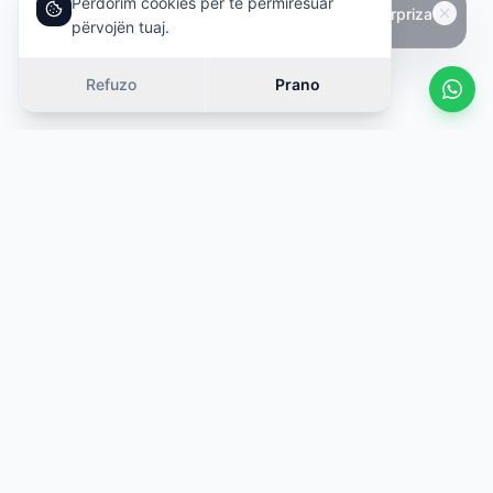
Përdorim cookies për të përmirësuar
përvojën tuaj.
Refuzo
Prano
Vetura të ngjashme
Rrëshqit
OFERTË
OFERTË
·
Kategori e njëjtë
·
Kategori e njëjtë