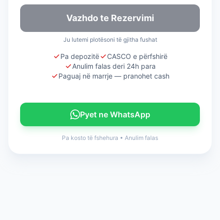
Vazhdo te Rezervimi
Ju lutemi plotësoni të gjitha fushat
Pa depozitë
CASCO e përfshirë
Anulim falas deri 24h para
Paguaj në marrje — pranohet cash
Pyet ne WhatsApp
Pa kosto të fshehura
•
Anulim falas