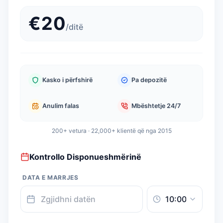
€
20
/
ditë
Kasko i përfshirë
Pa depozitë
Anulim falas
Mbështetje 24/7
200+ vetura · 22,000+ klientë që nga 2015
Kontrollo Disponueshmërinë
DATA E MARRJES