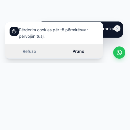
Përdorim cookies për të përmirësuar
përvojën tuaj.
Refuzo
Prano
Vetura të ngjashme
Rrëshqit