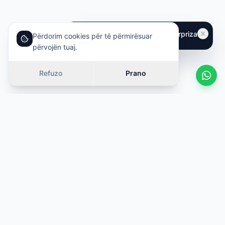
Përdorim cookies për të përmirësuar
përvojën tuaj.
Refuzo
Prano
Vetura të ngjashme
Rrëshqit