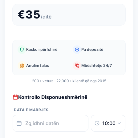
€
35
/
ditë
Kasko i përfshirë
Pa depozitë
Anulim falas
Mbështetje 24/7
200+ vetura · 22,000+ klientë që nga 2015
Kontrollo Disponueshmërinë
DATA E MARRJES