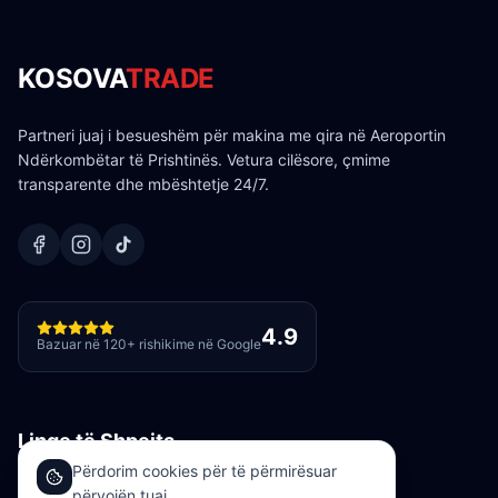
KOSOVA
TRADE
Partneri juaj i besueshëm për makina me qira në Aeroportin
Ndërkombëtar të Prishtinës. Vetura cilësore, çmime
transparente dhe mbështetje 24/7.
4.9
Bazuar në 120+ rishikime në Google
Linqe të Shpejta
Përdorim cookies për të përmirësuar
Flota Jonë
përvojën tuaj.