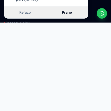
Shërbimet
Refuzo
Prano
Na Kontaktoni
Rezervo Online
Kategoritë e Flotës
Makina SUV
Makina Kompakte
Makina Automatike
Makina 7-vendëshe
Destinacione Popullore
Makina Aeroport
Makina Prishtinë