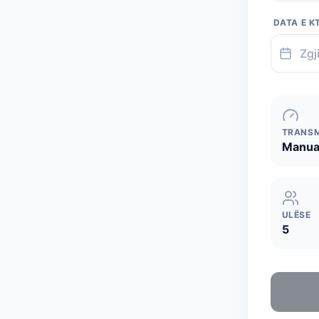
DATA E K
TRANSM
Manua
ULËSE
5