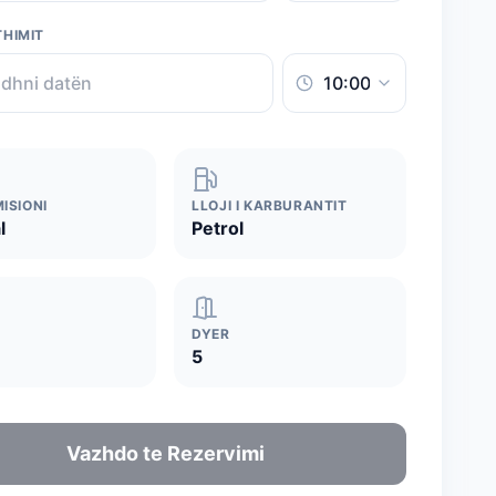
THIMIT
ISIONI
LLOJI I KARBURANTIT
l
Petrol
DYER
5
Vazhdo te Rezervimi