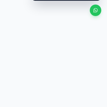
Shiko të gjitha
OFERTË
i e njëjtë
·
Çmim i ngjashëm (±10%)