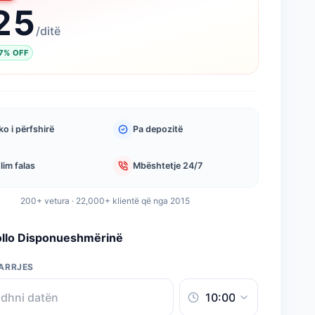
25
/
ditë
7
%
OFF
o i përfshirë
Pa depozitë
lim falas
Mbështetje 24/7
200+ vetura · 22,000+ klientë që nga 2015
ollo Disponueshmërinë
ARRJES