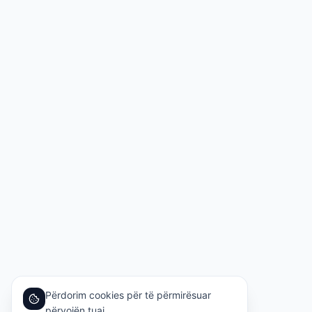
Përdorim cookies për të përmirësuar
përvojën tuaj.