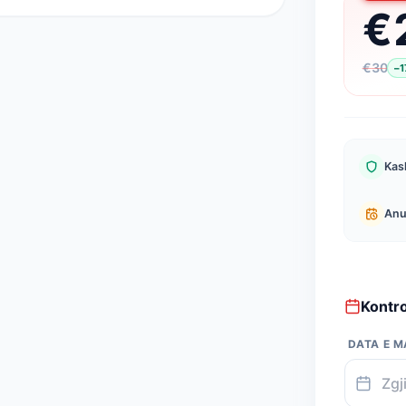
€
€
30
−
1
Kask
Anu
Kontr
DATA E M