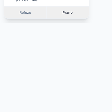
Refuzo
Prano
Vetura të ngjashme
OFERTË
OFERTË
·
Çmim i ngjashëm (±10%)
·
Çmim i ngjashëm 
·
Kategori e njëjtë
·
Kategori e njëjtë