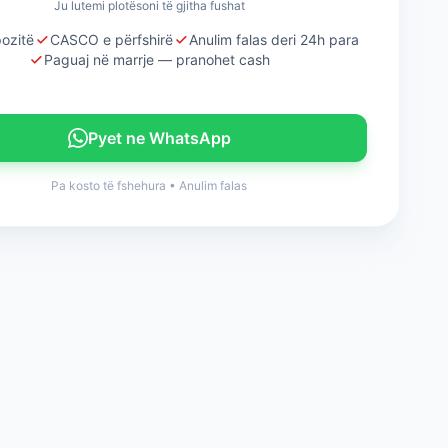
Ju lutemi plotësoni të gjitha fushat
ozitë
CASCO e përfshirë
Anulim falas deri 24h para
Paguaj në marrje — pranohet cash
Pyet ne WhatsApp
Pa kosto të fshehura
•
Anulim falas