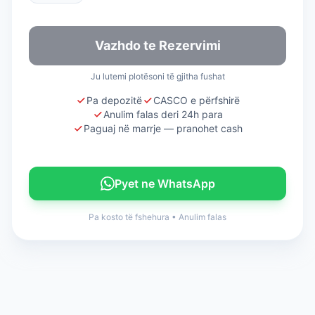
Vazhdo te Rezervimi
Ju lutemi plotësoni të gjitha fushat
Pa depozitë
CASCO e përfshirë
Anulim falas deri 24h para
Paguaj në marrje — pranohet cash
Pyet ne WhatsApp
Pa kosto të fshehura
•
Anulim falas