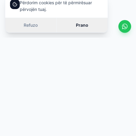
Përdorim cookies për të përmirësuar
përvojën tuaj.
Refuzo
Prano
Vetura të ngjashme
Rrëshqit
OFERTË
OFERTË
·
Çmim i ngjashëm (±10%)
·
Çmim i ngjashëm 