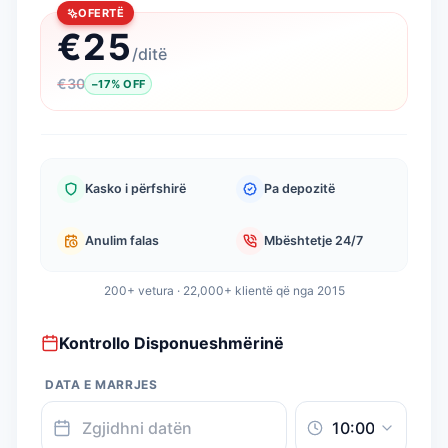
OFERTË
€
25
/
ditë
€
30
−
17
%
OFF
Kasko i përfshirë
Pa depozitë
Anulim falas
Mbështetje 24/7
200+ vetura · 22,000+ klientë që nga 2015
Kontrollo Disponueshmërinë
DATA E MARRJES