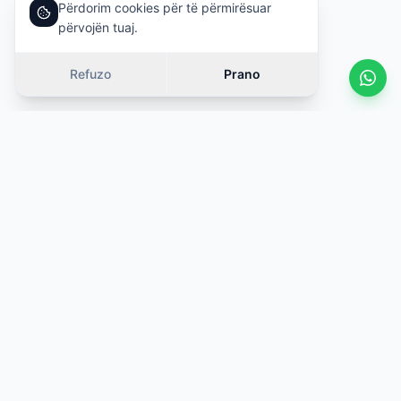
Përdorim cookies për të përmirësuar
përvojën tuaj.
Refuzo
Prano
Vetura të ngjashme
Rrëshqit
OFERTË
OFERTË
·
Çmim i ngjashëm (±10%)
·
Çmim i ngjashëm 