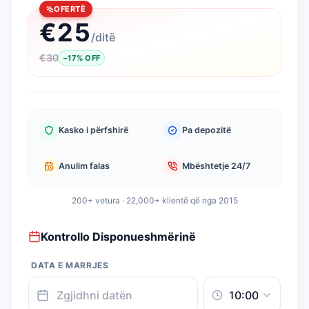
OFERTË
€
25
/
ditë
€
30
−
17
%
OFF
Kasko i përfshirë
Pa depozitë
Anulim falas
Mbështetje 24/7
200+ vetura · 22,000+ klientë që nga 2015
Kontrollo Disponueshmërinë
DATA E MARRJES