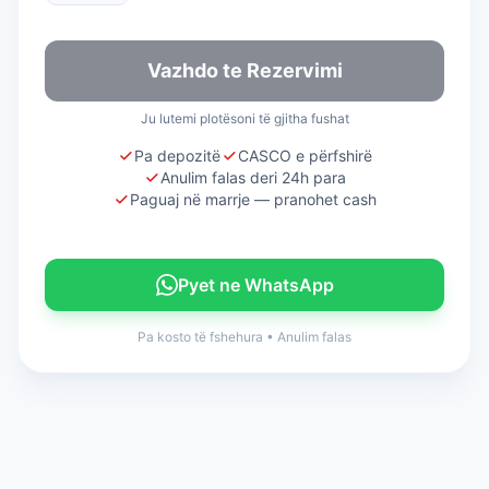
Vazhdo te Rezervimi
Ju lutemi plotësoni të gjitha fushat
Pa depozitë
CASCO e përfshirë
Anulim falas deri 24h para
Paguaj në marrje — pranohet cash
Pyet ne WhatsApp
Pa kosto të fshehura
•
Anulim falas