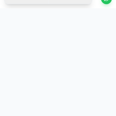
KOSOVA
TRADE
Ihr vertrauenswürdiger Partner für Autovermietung am
Internationalen Flughafen Prishtina. Qualitätsfahrzeuge,
transparente Preise und 24/7 Support.