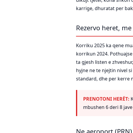
dikujt tjeter, koha shkon
karrige, dhuratat per bak
Rezervo heret, me
Korriku 2025 ka qene mua
korrikun 2024. Pothuajse 
ta gjesh listen e zhveshur
hyjne ne te njejtin nivel 
standard, dhe per kerre 
PRENOTONI HERËT:
K
mbushen 6 deri 8 jave
Ne aeroport (PRN)