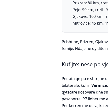
Prizren: 80 km, rre
Peje: 90 km, rreth 
Gjakove: 100 km, r
Mitrovice: 45 km, r
Prishtine, Prizren, Gjako
femije. Ndaje ne dy dite
Kufijte: nese po v
Per ata qe po e shtrijne 
bilaterale, kufiri
Vermice
qytetare kosovare dhe s
pasaporte. R7 lidhet me a
Per kerren me qera, ka e