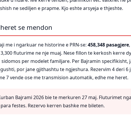
 duke u ndare. Me kerre tenden, planifikon vet: valixhet ne 
shish ne sediljen e prapme. Kjo eshte arsyeja e thjeshte.
 heret se mendon
ji me i ngarkuar ne historine e PRN-se:
458,348 pasagjere
3,300 fluturime ne nje muaj. Nese fillon te kerkosh kerre dy 
, sidomos per modelet familjare. Per Bajramin specifikisht, 
si gushti, por jane gjithashtu te ngjeshura. Rezervim 4 deri 6
me 7 vende ose me transmision automatik, edhe me heret.
urban Bajrami 2026 bie te merkuren 27 maj. Fluturimet ng
 para festes. Rezervo kerren bashke me bileten.