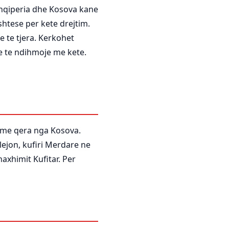
Shqiperia dhe Kosova kane
shtese per kete drejtim.
ne te tjera. Kerkohet
e te ndihmoje me kete.
e me qera nga Kosova.
lejon, kufiri Merdare ne
xhimit Kufitar. Per