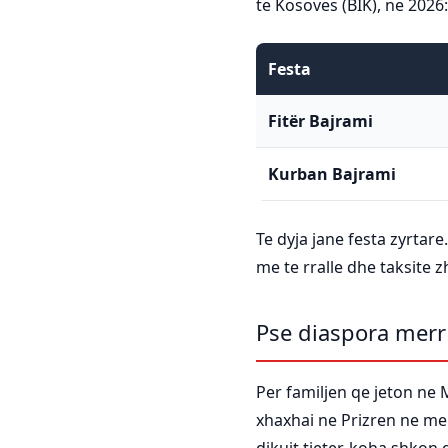
te Kosoves (BIK), ne 2026:
Festa
Fitër Bajrami
Kurban Bajrami
Te dyja jane festa zyrta
me te rralle dhe taksite
Pse diaspora merr
Per familjen qe jeton ne 
xhaxhai ne Prizren ne men