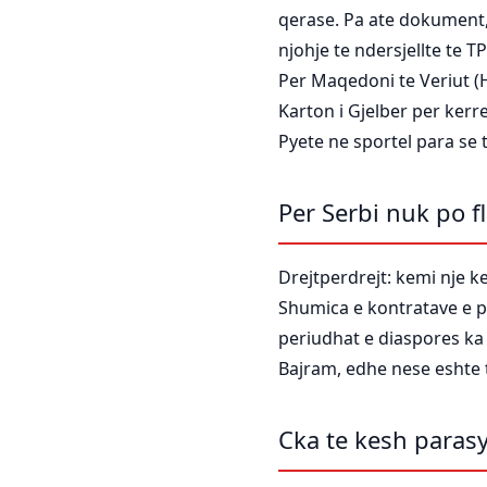
qerase. Pa ate dokument,
njohje te ndersjellte te T
Per Maqedoni te Veriut (Han
Karton i Gjelber per ker
Pyete ne sportel para se 
Per Serbi nuk po f
Drejtperdrejt: kemi nje ke
Shumica e kontratave e pe
periudhat e diaspores k
Bajram, edhe nese eshte 
Cka te kesh paras