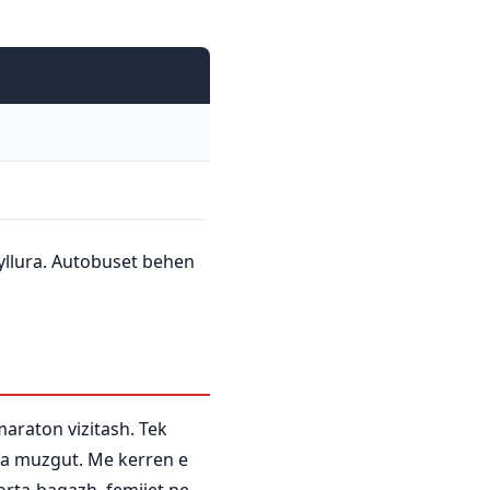
byllura. Autobuset behen
maraton vizitash. Tek
ara muzgut. Me kerren e