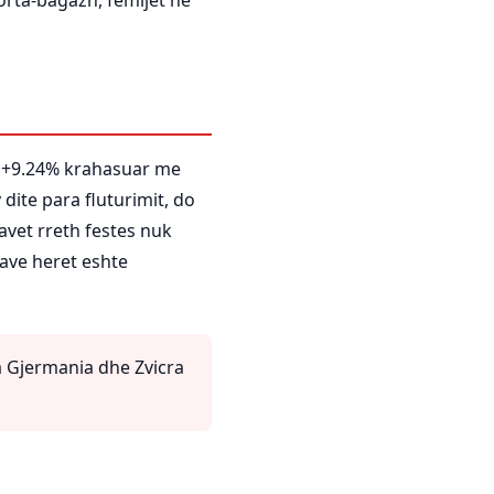
porta-bagazh, femijet ne
, +9.24% krahasuar me
dite para fluturimit, do
javet rreth festes nuk
 jave heret eshte
a Gjermania dhe Zvicra