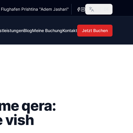
r Flughafen Prishtina "Adem Jashari"
🇩🇪
DE
e Großmutter wartet in Prizren, die Tanten in Peja, irgendwo
e Großmutter wartet in Prizren, die Tanten in Peja, irgendw
stleistungen
Blog
Meine Buchung
Kontakt
Jetzt Buchen
me qera:
e vish