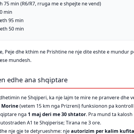
th 75 min (R6/R7, rruga me e shpejte ne vend)
90 min
reth 95 min
reth 50 min
ve, Peje dhe kthim ne Prishtine ne nje dite eshte e mundur
 nese mundesh.
jen edhe ana shqiptare
udhetimin ne Shqiperi, ka nje lajm te mire ne pranvere dhe 
, Morine
(vetem 15 km nga Prizreni) funksionon pa kontroll
hqiptare nga
1 maj deri me 30 shtator
. Pra mund ta kalosh 
utostraden A1 te Shqiperise; Tirana ne 3 ore.
dhe nje gje te detyrueshme: nje
autorizim per kalim kufita