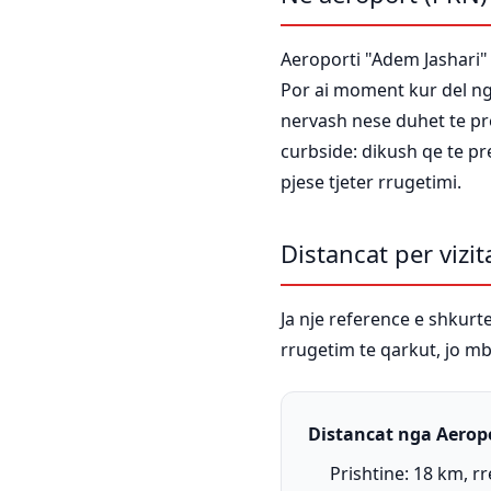
Aeroporti "Adem Jashari" e
Por ai moment kur del ng
nervash nese duhet te pr
curbside: dikush qe te pr
pjese tjeter rrugetimi.
Distancat per vizit
Ja nje reference e shkurte
rrugetim te qarkut, jo m
Distancat nga Aeropor
Prishtine: 18 km, r