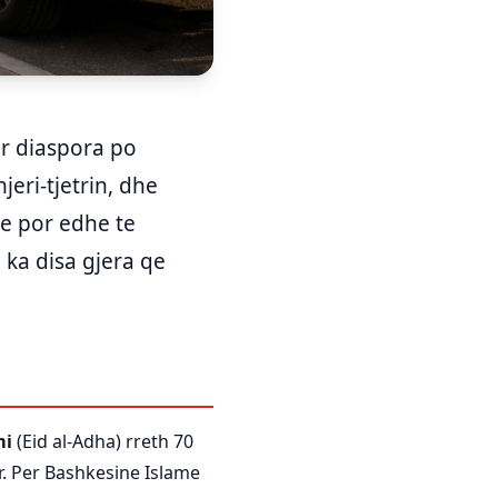
ur diaspora po
jeri-tjetrin, dhe
me por edhe te
 ka disa gjera qe
mi
(Eid al-Adha) rreth 70
r. Per Bashkesine Islame