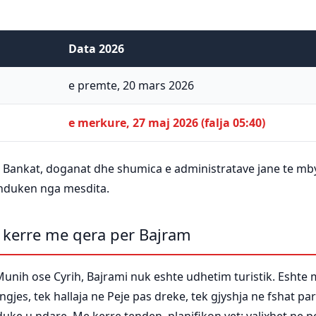
Data 2026
e premte, 20 mars 2026
e merkure, 27 maj 2026 (falja 05:40)
re. Bankat, doganat dhe shumica e administratave jane te m
 zhduken nga mesdita.
 kerre me qera per Bajram
Munih ose Cyrih, Bajrami nuk eshte udhetim turistik. Eshte 
gjes, tek hallaja ne Peje pas dreke, tek gjyshja ne fshat p