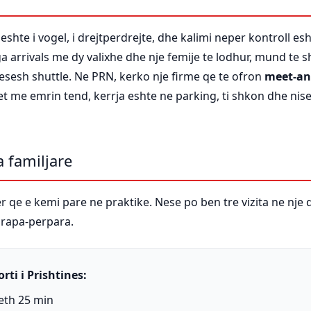
shte i vogel, i drejtperdrejte, dhe kalimi neper kontroll esh
a arrivals me dy valixhe dhe nje femije te lodhur, mund te
esesh shuttle. Ne PRN, kerko nje firme qe te ofron
meet-an
et me emrin tend, kerrja eshte ne parking, ti shkon dhe nis
a familjare
r qe e kemi pare ne praktike. Nese po ben tre vizita ne nje di
brapa-perpara.
ti i Prishtines:
reth 25 min