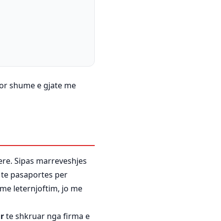
 por shume e gjate me
vere. Sipas marreveshjes
 te pasaportes per
me leternjoftim, jo me
r
te shkruar nga firma e