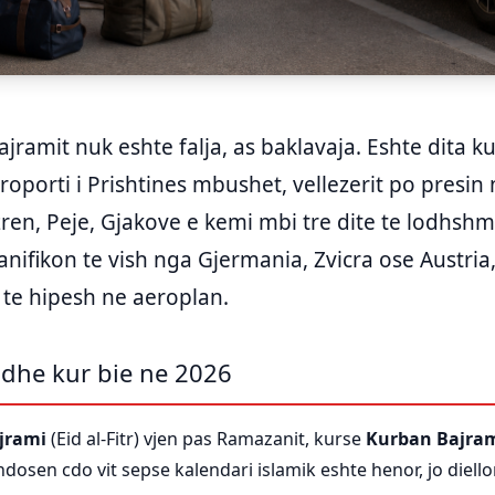
jramit nuk eshte falja, as baklavaja. Eshte dita k
oporti i Prishtines mbushet, vellezerit po presin n
zren, Peje, Gjakove e kemi mbi tre dite te lodhsh
nifikon te vish nga Gjermania, Zvicra ose Austria,
e te hipesh ne aeroplan.
 dhe kur bie ne 2026
ajrami
(Eid al-Fitr) vjen pas Ramazanit, kurse
Kurban Bajra
dosen cdo vit sepse kalendari islamik eshte henor, jo diello