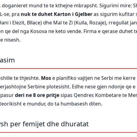
 doganieret mund te te kthejne mbrapsht. Sigurimi mire: 
PL-se, pra
nuk te duhet Karton i Gjelber
as sigurim kufitar 
i i Elezit, Bllace) dhe Mal te Zi (Kulla, Rozaje), rregullat ja
ren qe del nga Kosova ne keto vende. Firma e qerase duhet t
te nisesh.
lasim
shille te thjeshte.
Mos
e planifiko vajtjen ne Serbi me kerr
rjashtojne Serbine plotesisht. Edhe nese gjen ndonje qe e 
a pasur
deri ne 8 ore pritje
sipas Qendres Kombetare te Mena
teorikisht e mundur, do ta humbasesh diten.
ysh per femijet dhe dhuratat