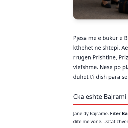
Pjesa me e bukur e Ba
kthehet ne shtepi. Aer
rrugen Prishtine, Pri
vlefshme. Nese po pla
duhet t'i dish para s
Cka eshte Bajrami
Jane dy Bajrame.
Fitër B
dite me vone. Datat zhven