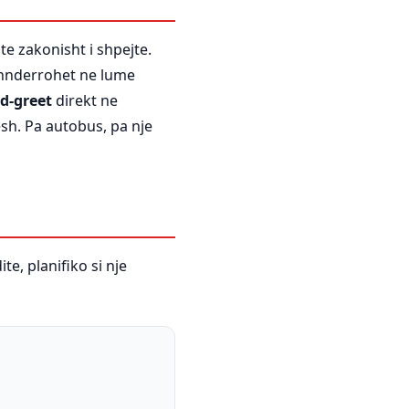
te zakonisht i shpejte.
 shnderrohet ne lume
d-greet
direkt ne
esh. Pa autobus, pa nje
te, planifiko si nje