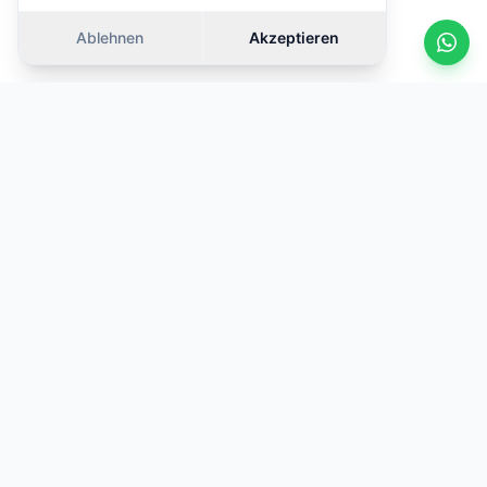
Ablehnen
Akzeptieren
KOSOVA
TRADE
Ihr vertrauenswürdiger Partner für Autovermietung am
Internationalen Flughafen Prishtina. Qualitätsfahrzeuge,
transparente Preise und 24/7 Support.