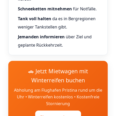
Schneeketten mitnehmen
für Notfälle.
Tank voll halten
da es in Bergregionen
weniger Tankstellen gibt.
Jemanden informieren
über Ziel und
geplante Rückkehrzeit.
🚗 Jetzt Mietwagen mit
Winterreifen buchen
Abholung am Flughafen Pristina rund um die
Uhr • Winterreifen kostenlos • Kostenfreie
Stornierung