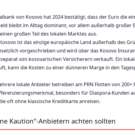
albank von Kosovo hat 2024 bestätigt, dass der Euro die ei
eld bleibt im Alltag dominant, vor allem außerhalb großer 
 einen großen Teil des lokalen Marktes aus.
Kosovo ist das einzige europäische Land außerhalb des Grü
t gesetzlich vorgeschrieben und wird über das Kosovo Insura
separat von kosovarischen Versicherern verkauft. Ein lokal
ft, kann die Kosten zu einer dünneren Marge in den Tagesp
hrere lokale Anbieter betreiben am PRN Flotten von 200+
Differenzierungsmerkmal, besonders für Diaspora-Kunden a
ie oft ohne klassische Kreditkarte anreisen.
ne Kaution"-Anbietern achten sollten