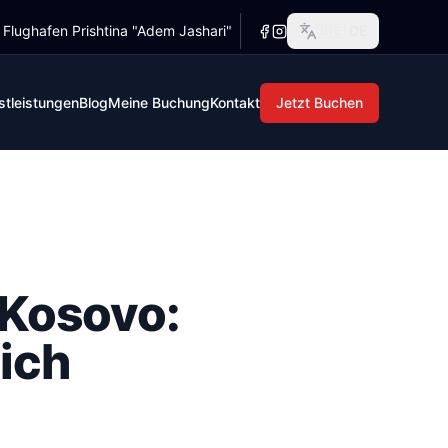
r Flughafen Prishtina "Adem Jashari"
🇩🇪
DE
 bis über tausend Euro auf der Kreditkarte; einige lokale 
ten. Die internationalen Marken verlangen eine Kreditkarte 
stleistungen
Blog
Meine Buchung
Kontakt
Jetzt Buchen
 Kosovo:
lich