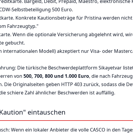
reditkarte. Bargeld, Debit, Prepaid, Maestro, elektronische
 CDW-Selbstbeteiligung 500 Euro.
tkarte. Konkrete Kautionsbeträge für Pristina werden nicht 
vom Fahrzeugtyp."
karte. Wenn die optionale Versicherung abgelehnt wird, wi
te gebucht.
im internationalen Modell) akzeptiert nur Visa- oder Masterc
hrung: Die türkische Beschwerdeplattform Sikayetvar liste
Sperren von
500, 700, 800 und 1.000 Euro
, die nach Fahrze
. Die Originalseiten geben HTTP 403 zurück, sodass die De
e schiere Zahl ähnlicher Beschwerden ist auffällig.
 Kaution" eintauschen
usch: Wenn ein lokaler Anbieter die volle CASCO in den Tage