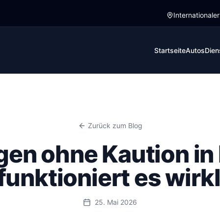
ich
ich
Internationale
i Welten. Internationale Marken blockieren mehrere Hundert
ghafen Pristina (PRN) einen Mietwagen sucht, sieht zwei Wel
Startseite
Autos
Dien
Zurück zum Blog
en ohne Kaution in
funktioniert es wirk
25. Mai 2026