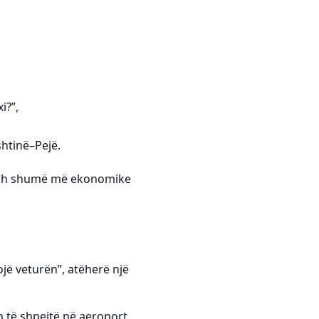
i?”,
htinë–Pejë.
pesh shumë më ekonomike
jë veturën”, atëherë një
m të shpejtë në aeroport,