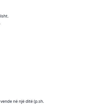
isht.
.
vende në një ditë (p.sh.