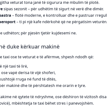
gjitha veturat tona janë të sigurura me mbulim të plotë.
re
sipas sezonit – për udhëtim të sigurt në verë dhe dimër.
 pastra
– flotë moderne, e kontrolluar dhe e pastruar rregull
aeroport
– ti pi një kafe ndërkohë që ne përgatisim veturën
he udhëton; për pjesën tjetër kujdesemi ne.
onë duke kërkuar makinë
 taxi ose te veturat e të afërmve, shpesh ndodh që:
një taxi të lirë,
 ose vapë derisa të vijë shoferi,
 kushtojë rruga në fund të ditës,
t për makinë dhe të përshtatesh me orarin e tyre.
kime në qytete të ndryshme, ose dëshiron të vizitosh disa 
zovicë), mbështetja te taxi bëhet stres i panevojshëm.