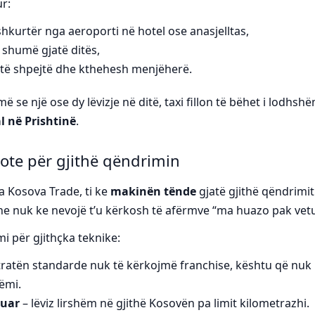
r:
shkurtër nga aeroporti në hotel ose anasjelltas,
 shumë gjatë ditës,
 të shpejtë dhe kthehesh menjëherë.
 se një ose dy lëvizje në ditë, taxi fillon të bëhet i lodhs
l në Prishtinë
.
 jote për gjithë qëndrimin
a Kosova Trade, ti ke
makinën tënde
gjatë gjithë qëndrimit
 dhe nuk ke nevojë t’u kërkosh të afërmve “ma huazo pak vet
i për gjithçka teknike:
ratën standarde nuk të kërkojmë franchise, kështu që nuk 
ëmi.
zuar
– lëviz lirshëm në gjithë Kosovën pa limit kilometrazhi.