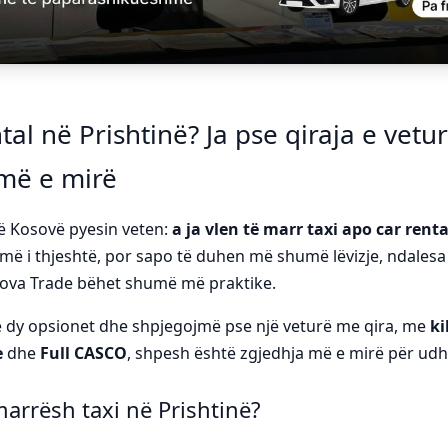
tal në Prishtinë? Ja pse qiraja e vet
 më e mirë
në Kosovë pyesin veten:
a ja vlen të marr taxi apo car renta
më i thjeshtë, por sapo të duhen më shumë lëvizje, ndalesa d
ova Trade bëhet shumë më praktike.
 dy opsionet dhe shpjegojmë pse një veturë me qira, me
ki
e
dhe
Full CASCO
, shpesh është zgjedhja më e mirë për udh
arrësh taxi në Prishtinë?