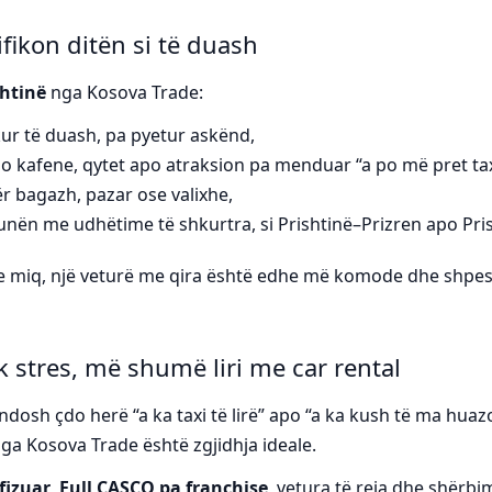
ifikon ditën si të duash
shtinë
nga Kosova Trade:
ur të duash, pa pyetur askënd,
 kafene, qytet apo atraksion pa menduar “a po më pret tax
r bagazh, pazar ose valixhe,
ën me udhëtime të shkurtra, si Prishtinë–Prizren apo Pris
me miq, një veturë me qira është edhe më komode dhe sh
 stres, më shumë liri me car rental
osh çdo herë “a ka taxi të lirë” apo “a ka kush të ma huazo
ga Kosova Trade është zgjidhja ideale.
fizuar
,
Full CASCO pa franchise
, vetura të reja dhe shërbi