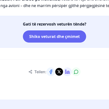
t nga avioni – dhe ne marrim përsipër gjithë përgjegjësinë t
Gati të rezervosh veturën tënde?
Shiko veturat dhe çmimet
Teilen: