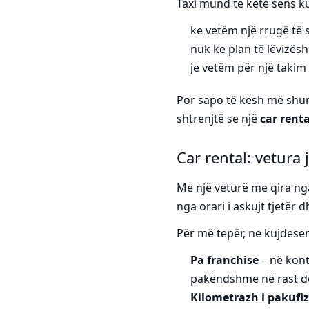
Taxi mund të ketë sens ku
ke vetëm një rrugë të 
nuk ke plan të lëvizësh
je vetëm për një takim
Por sapo të kesh më shumë
shtrenjtë se një
car renta
Car rental: vetura
Me një veturë me qira ng
nga orari i askujt tjetër
Për më tepër, ne kujdesem
Pa franchise
– në kont
pakëndshme në rast d
Kilometrazh i pakufi