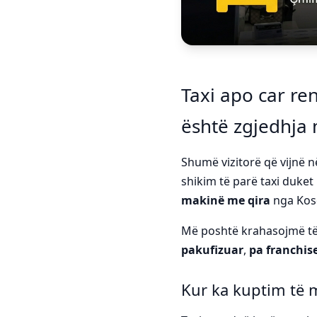
Taxi apo car ren
është zgjedhja
Shumë vizitorë që vijnë 
shikim të parë taxi duket 
makinë me qira
nga Kos
Më poshtë krahasojmë të
pakufizuar
,
pa franchis
Kur ka kuptim të m