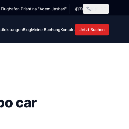
r Flughafen Prishtina "Adem Jashari"
🇩🇪
DE
en, warum ein Mietwagen von Kosova Trade oft die bequemere,
if;line-height:1.7;color:#111827;font-size:16px;"> <h1 sty
stleistungen
Blog
Meine Buchung
Kontakt
Jetzt Buchen
po car