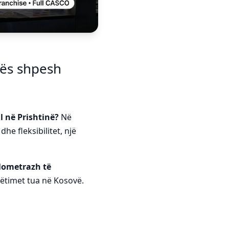
urës shpesh
l në Prishtinë?
Në
he fleksibilitet, një
lometrazh të
ëtimet tua në Kosovë.