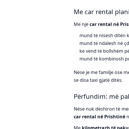
Me car rental plan
Me një
car rental në Pri
mund të nisësh ditën k
mund të ndalesh në çdo
ke vend të bollshëm pë
mund të kombinosh pun
Nëse je me familje ose 
se disa taxi gjatë ditës.
Përfundim: më pak
Nëse nuk dëshiron të mend
car rental në Prishtinë
n
Me
kilometrazh të paku