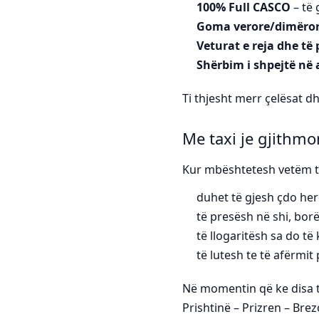
100% Full CASCO
– të 
Goma verore/dimëro
Veturat e reja dhe të
Shërbim i shpejtë në 
Ti thjesht merr çelësat d
Me taxi je gjithm
Kur mbështetesh vetëm te
duhet të gjesh çdo herë 
të presësh në shi, borë
të llogaritësh sa do të
të lutesh te të afërmi
Në momentin që ke disa ta
Prishtinë – Prizren – Bre