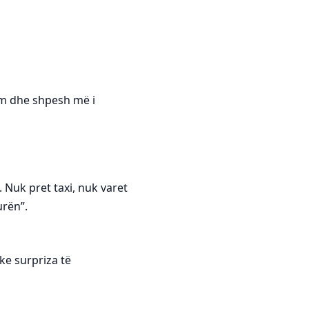
hëm dhe shpesh më i
. Nuk pret taxi, nuk varet
urën”.
ke surpriza të