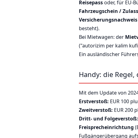
Reisepass
oder, für EU-B
Fahrzeugschein / Zulass
Versicherungsnachweis
besteht).
Bei Mietwagen: der
Miet
("autorizim per kalim kufi
Ein ausländischer Führer
Handy: die Regel, 
Mit dem Update von 2024 
Erstverstoß:
EUR 100 plus
Zweitverstoß:
EUR 200 pl
Dritt- und Folgeverstoß:
Freisprecheinrichtung
(
Fußgängerübergang aufs 