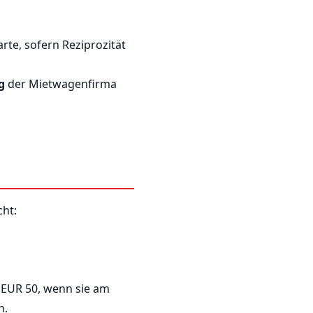
rte, sofern Reziprozität
g
der Mietwagenfirma
ht:
n EUR 50, wenn sie am
n.