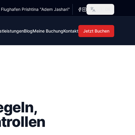
r Flughafen Prishtina "Adem Jashari"
🇩🇪
DE
3. April 2024. Es hat das alte Gesetz von 2016 ersetzt und
 3. April 2024. Es hat das alte Gesetz von 2016 ersetzt und
stleistungen
Blog
Meine Buchung
Kontakt
Jetzt Buchen
egeln,
trollen