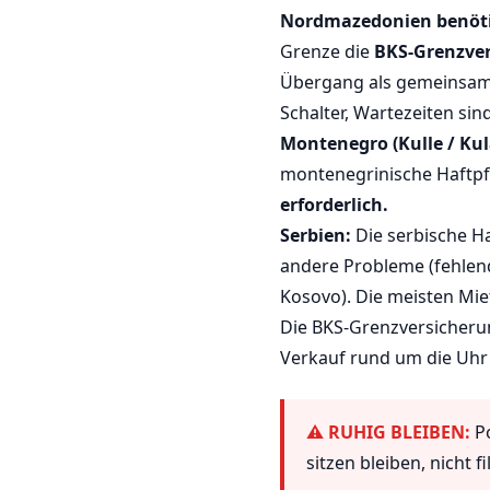
Nordmazedonien benöt
Grenze die
BKS-Grenzve
Übergang als gemeinsame
Schalter, Wartezeiten si
Montenegro (Kulle / Kul
montenegrinische Haftpf
erforderlich.
Serbien:
Die serbische Ha
andere Probleme (fehlen
Kosovo). Die meisten Mie
Die BKS-Grenzversicherun
Verkauf rund um die Uhr
⚠ RUHIG BLEIBEN:
Po
sitzen bleiben, nicht 