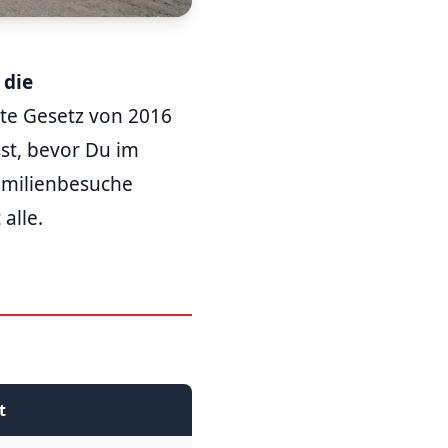
 die
alte Gesetz von 2016
sst, bevor Du im
amilienbesuche
alle.
t