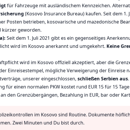
igt
für Fahrzeuge mit ausländischem Kennzeichen. Alternat
rsicherung
(Kosovo Insurance Bureau) kaufen. Seit dem 1. 
r Posten betrieben, kosovarische und mazedonische Beam
nd kürzer geworden.
a):
Seit dem 1. Juli 2021 gibt es ein gegenseitiges Anerk
licht wird im Kosovo anerkannt und umgekehrt.
Keine Gre
ftpflicht wird im Kosovo offiziell akzeptiert, aber die Gren
der Einreisestempel, mögliche Verweigerung der Einreise 
tverträge, unserer eingeschlossen,
schließen Serbien aus
.
g für einen normalen PKW kostet rund EUR 15 für 15 Tage 
 an den Grenzübergängen, Bezahlung in EUR, bar oder Kart
lizeikontrollen im Kosovo sind Routine. Dokumente höflic
filmen. Zwei Minuten und Du bist durch.