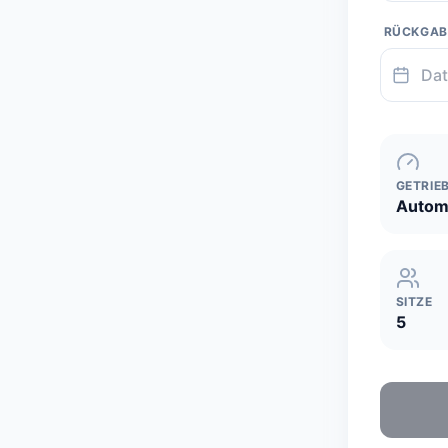
RÜCKGA
GETRIE
Autom
SITZE
5