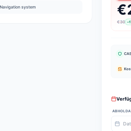
€
Navigation system
€
30
−
1
CAS
Kos
Verfüg
ABHOLD