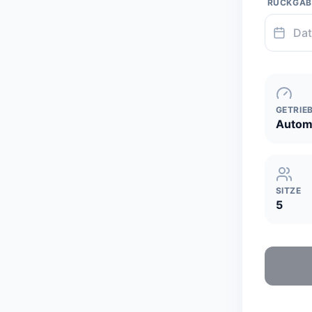
RÜCKGA
GETRIE
Autom
SITZE
5