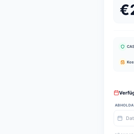
€
CAS
Kos
Verfüg
ABHOLD