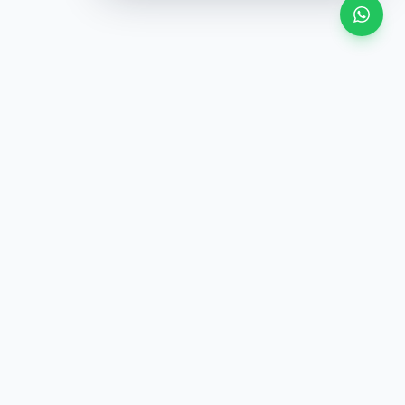
Alle ansehen
er Preis (±10%)
·
Ähnlicher Preis (±10%)
 Kategorie
·
Gleiche Kategorie