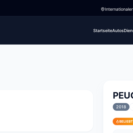
Internationale
en Pristina. Dieses Fahrzeug verfügt über Manual Getriebe
Startseite
Autos
Dien
1
/
1
PEU
2018
BELIEBT