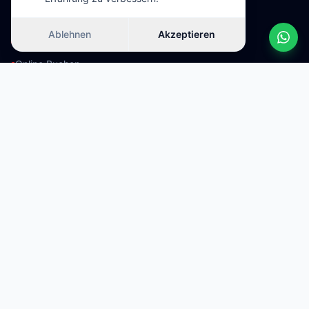
Dienstleistungen
Ablehnen
Akzeptieren
Kontaktieren Sie Uns
Online Buchen
Fahrzeugkategorien
SUV Mietwagen
Kompaktwagen
Automatik-Mietwagen
7-Sitzer Mietwagen
Beliebte Ziele
Flughafen Mietwagen
Mietwagen Pristina