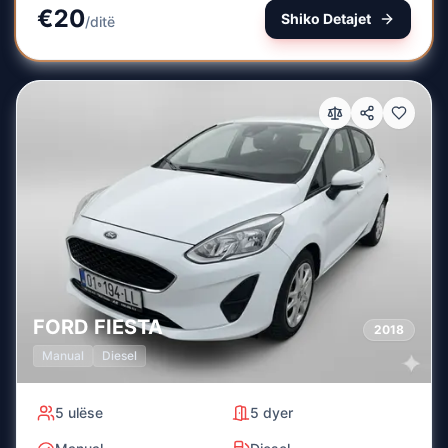
€
20
Shiko Detajet
/
ditë
FORD
FIESTA
2018
Manual
Diesel
5
ulëse
5
dyer