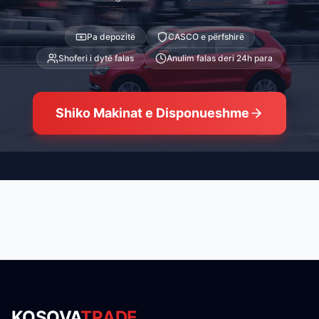
Pa depozitë
CASCO e përfshirë
Shoferi i dytë falas
Anulim falas deri 24h para
Shiko Makinat e Disponueshme
KOSOVA
TRADE