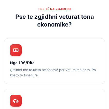
PSE TË NA ZGJIDHNI
Pse te zgjidhni veturat tona
ekonomike?
Nga 19€/Dita
Çmimet me te uleta ne Kosovë per vetura me qera. Pa
kosto te fshehura.