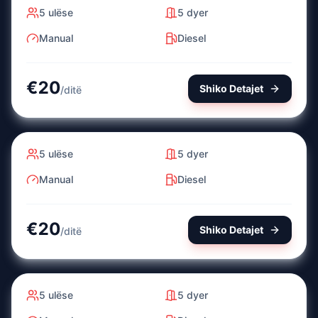
5
ulëse
5
dyer
Manual
Diesel
€
20
Shiko Detajet
/
ditë
FORD
FIESTA
2019
Manual
Diesel
5
ulëse
5
dyer
Manual
Diesel
€
20
Shiko Detajet
/
ditë
FORD
FIESTA
2019
Manual
Diesel
5
ulëse
5
dyer