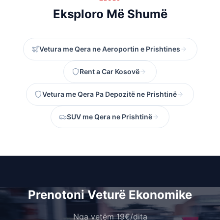
Eksploro Më Shumë
Vetura me Qera ne Aeroportin e Prishtines
Rent a Car Kosovë
Vetura me Qera Pa Depozitë ne Prishtinë
SUV me Qera ne Prishtinë
Prenotoni Veturë Ekonomike
Nga vetëm 19€/dita