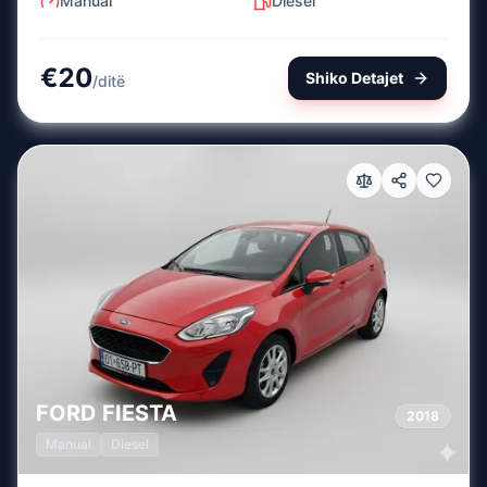
Manual
Diesel
€
20
Shiko Detajet
/
ditë
FORD
FIESTA
2018
Manual
Diesel