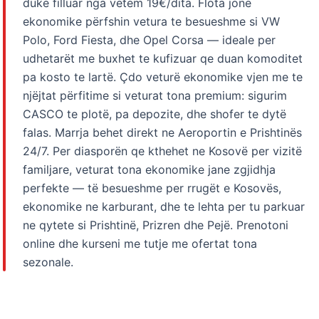
duke filluar nga vetëm 19€/dita. Flota jonë
ekonomike përfshin vetura te besueshme si VW
Polo, Ford Fiesta, dhe Opel Corsa — ideale per
udhetarët me buxhet te kufizuar qe duan komoditet
pa kosto te lartë. Çdo veturë ekonomike vjen me te
njëjtat përfitime si veturat tona premium: sigurim
CASCO te plotë, pa depozite, dhe shofer te dytë
falas. Marrja behet direkt ne Aeroportin e Prishtinës
24/7. Per diasporën qe kthehet ne Kosovë per vizitë
familjare, veturat tona ekonomike jane zgjidhja
perfekte — të besueshme per rrugët e Kosovës,
ekonomike ne karburant, dhe te lehta per tu parkuar
ne qytete si Prishtinë, Prizren dhe Pejë. Prenotoni
online dhe kurseni me tutje me ofertat tona
sezonale.