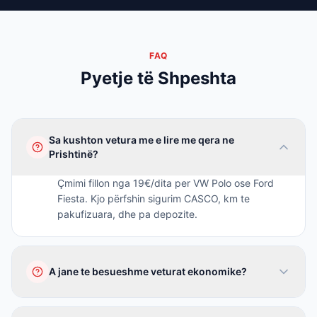
FAQ
Pyetje të Shpeshta
Sa kushton vetura me e lire me qera ne
Prishtinë?
Çmimi fillon nga 19€/dita per VW Polo ose Ford
Fiesta. Kjo përfshin sigurim CASCO, km te
pakufizuara, dhe pa depozite.
A jane te besueshme veturat ekonomike?
Po, te gjitha veturat tona jane te reja dhe te