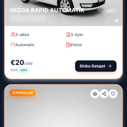
SKODA
RAPID AUTOMATIK
2017
Automatic
Petrol
5
ulëse
5
dyer
Automatic
Petrol
€
20
/
ditë
Shiko Detajet
€
25
−
20
%
POPULLOR