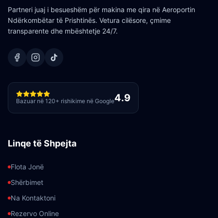
Partneri juaj i besueshëm për makina me qira në Aeroportin
Ndërkombëtar të Prishtinës. Vetura cilësore, çmime
transparente dhe mbështetje 24/7.
4.9
Bazuar në 120+ rishikime në Google
Linqe të Shpejta
Flota Jonë
Shërbimet
Na Kontaktoni
Rezervo Online