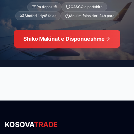
Pa depozitë
CASCO e përfshirë
Shoferi i dytë falas
Anulim falas deri 24h para
Shiko Makinat e Disponueshme
KOSOVA
TRADE