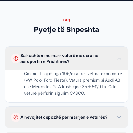
FAQ
Pyetje të Shpeshta
Sa kushton me marr veturë me qera ne
aeroportin e Prishtinës?
Çmimet fillojnë nga 19€/dita per vetura ekonomike
(VW Polo, Ford Fiesta). Vetura premium si Audi A3
ose Mercedes GLA kushtojnë 35-55€/dita. Çdo
veturë përfshin sigurim CASCO.
A nevojitet depozitë per marrjen e veturës?
Jo, Kosova Trade nuk kërkon depozitë. Paguani