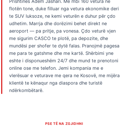
Prishtinës Adem Jashari. Me mbi 160 vetura ne
flotën tone, duke filluar nga vetura ekonomike deri
te SUV luksoze, ne kemi veturën e duhur për çdo
udhetim. Marrja dhe dorëzimi behet direkt ne
aeroport — pa pritje, pa vonesa. Çdo veturë vjen
me sigurim CASCO te plotë, pa depozite, dhe
mundësi per shofer te dytë falas. Pranojmë pagesa
me para te gatshme dhe me kartë. Shërbimi yne
eshte i disponueshëm 24/7 dhe mund te prenotoni
online ose me telefon. Jemi kompania me e
vlerësuar e veturave me qera ne Kosovë, me mijëra
klientë te kënaqur nga diaspora dhe turistë
ndërkombëtarë.
PSE TË NA ZGJIDHNI