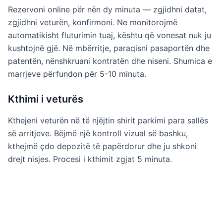
Rezervoni online për nën dy minuta — zgjidhni datat,
zgjidhni veturën, konfirmoni. Ne monitorojmë
automatikisht fluturimin tuaj, kështu që vonesat nuk ju
kushtojnë gjë. Në mbërritje, paraqisni pasaportën dhe
patentën, nënshkruani kontratën dhe niseni. Shumica e
marrjeve përfundon për 5-10 minuta.
Kthimi i veturës
Kthejeni veturën në të njëjtin shirit parkimi para sallës
së arritjeve. Bëjmë një kontroll vizual së bashku,
kthejmë çdo depozitë të papërdorur dhe ju shkoni
drejt nisjes. Procesi i kthimit zgjat 5 minuta.