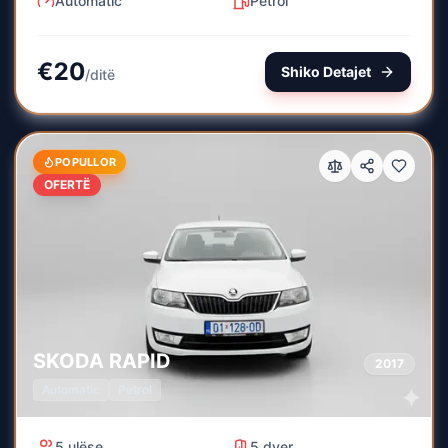
Automatic
Petrol
€
20
Shiko Detajet
/
ditë
POPULLOR
OFERTË
SKODA
RAPID
2017
Automatic
Petrol
5
ulëse
5
dyer