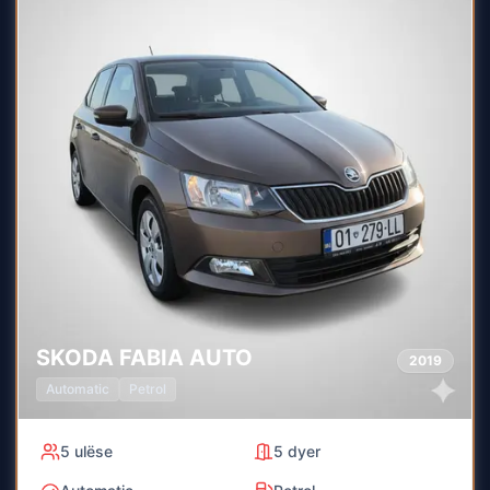
SKODA
FABIA AUTO
2019
Automatic
Petrol
5
ulëse
5
dyer