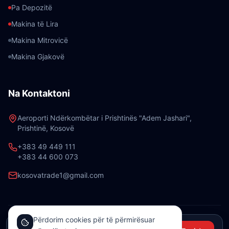
Pa Depozitë
Makina të Lira
Makina Mitrovicë
Makina Gjakovë
Na Kontaktoni
Aeroporti Ndërkombëtar i Prishtinës "Adem Jashari",
Prishtinë, Kosovë
+383 49 449 111
+383 44 600 073
kosovatrade1@gmail.com
Përdorim cookies për të përmirësuar
©
2026
Kosova Trade Rent a Car. Të gjitha të drejtat e
Nga €19/ditë