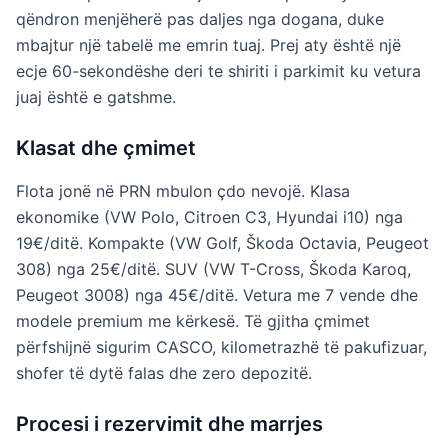
qëndron menjëherë pas daljes nga dogana, duke
mbajtur një tabelë me emrin tuaj. Prej aty është një
ecje 60-sekondëshe deri te shiriti i parkimit ku vetura
juaj është e gatshme.
Klasat dhe çmimet
Flota jonë në PRN mbulon çdo nevojë. Klasa
ekonomike (VW Polo, Citroen C3, Hyundai i10) nga
19€/ditë. Kompakte (VW Golf, Škoda Octavia, Peugeot
308) nga 25€/ditë. SUV (VW T-Cross, Škoda Karoq,
Peugeot 3008) nga 45€/ditë. Vetura me 7 vende dhe
modele premium me kërkesë. Të gjitha çmimet
përfshijnë sigurim CASCO, kilometrazhë të pakufizuar,
shofer të dytë falas dhe zero depozitë.
Procesi i rezervimit dhe marrjes