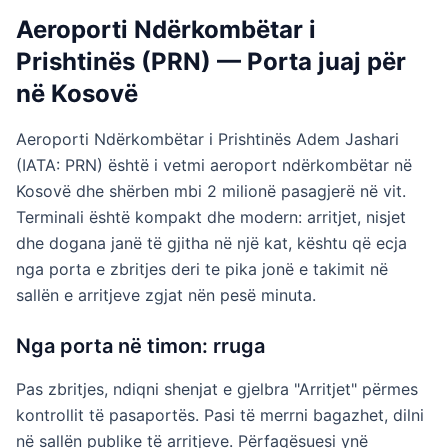
Aeroporti Ndërkombëtar i
Prishtinës (PRN) — Porta juaj për
në Kosovë
Aeroporti Ndërkombëtar i Prishtinës Adem Jashari
(IATA: PRN) është i vetmi aeroport ndërkombëtar në
Kosovë dhe shërben mbi 2 milionë pasagjerë në vit.
Terminali është kompakt dhe modern: arritjet, nisjet
dhe dogana janë të gjitha në një kat, kështu që ecja
nga porta e zbritjes deri te pika jonë e takimit në
sallën e arritjeve zgjat nën pesë minuta.
Nga porta në timon: rruga
Pas zbritjes, ndiqni shenjat e gjelbra "Arritjet" përmes
kontrollit të pasaportës. Pasi të merrni bagazhet, dilni
në sallën publike të arritjeve. Përfaqësuesi ynë