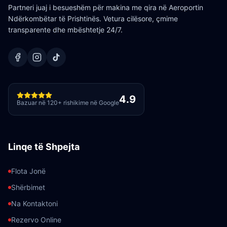
Partneri juaj i besueshëm për makina me qira në Aeroportin
Ndërkombëtar të Prishtinës. Vetura cilësore, çmime
transparente dhe mbështetje 24/7.
4.9
Bazuar në 120+ rishikime në Google
Linqe të Shpejta
Flota Jonë
Shërbimet
Na Kontaktoni
Rezervo Online