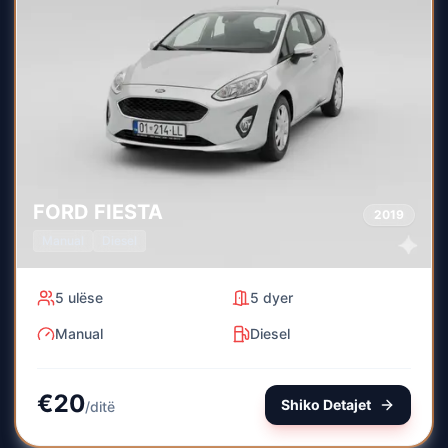
FORD
FIESTA
2019
Manual
Diesel
5
ulëse
5
dyer
Manual
Diesel
€
20
Shiko Detajet
/
ditë