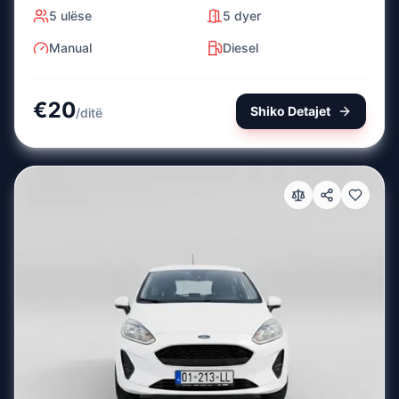
5
ulëse
5
dyer
Manual
Diesel
€
20
Shiko Detajet
/
ditë