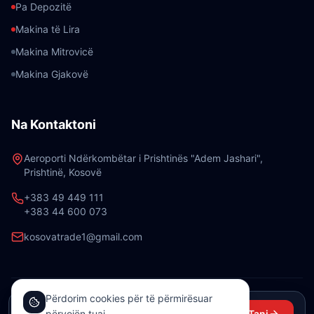
Pa Depozitë
Makina të Lira
Makina Mitrovicë
Makina Gjakovë
Na Kontaktoni
Aeroporti Ndërkombëtar i Prishtinës "Adem Jashari",
Prishtinë, Kosovë
+383 49 449 111
+383 44 600 073
kosovatrade1@gmail.com
Përdorim cookies për të përmirësuar
©
2026
Kosova Trade Rent a Car. Të gjitha të drejtat e
Nga €19/ditë
përvojën tuaj.
Rezervo Tani