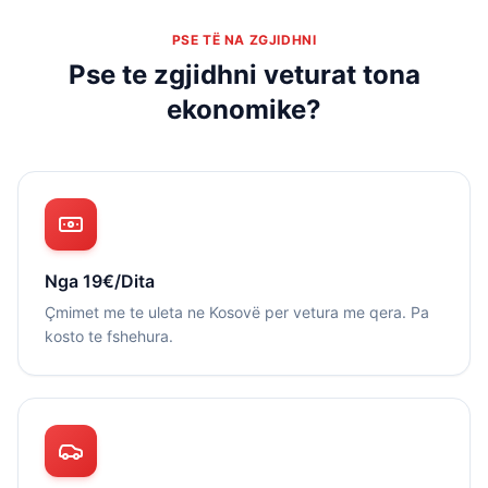
PSE TË NA ZGJIDHNI
Pse te zgjidhni veturat tona
ekonomike?
Nga 19€/Dita
Çmimet me te uleta ne Kosovë per vetura me qera. Pa
kosto te fshehura.