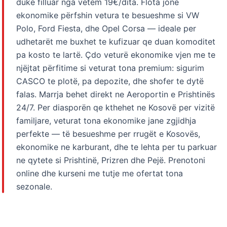
duke filluar nga vetëm 19€/dita. Flota jonë
ekonomike përfshin vetura te besueshme si VW
Polo, Ford Fiesta, dhe Opel Corsa — ideale per
udhetarët me buxhet te kufizuar qe duan komoditet
pa kosto te lartë. Çdo veturë ekonomike vjen me te
njëjtat përfitime si veturat tona premium: sigurim
CASCO te plotë, pa depozite, dhe shofer te dytë
falas. Marrja behet direkt ne Aeroportin e Prishtinës
24/7. Per diasporën qe kthehet ne Kosovë per vizitë
familjare, veturat tona ekonomike jane zgjidhja
perfekte — të besueshme per rrugët e Kosovës,
ekonomike ne karburant, dhe te lehta per tu parkuar
ne qytete si Prishtinë, Prizren dhe Pejë. Prenotoni
online dhe kurseni me tutje me ofertat tona
sezonale.