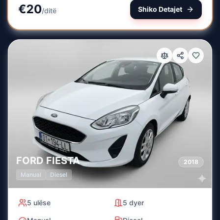
€
20
Shiko Detajet
/
ditë
FORD
FIESTA
2018
Manual
Diesel
5
ulëse
5
dyer