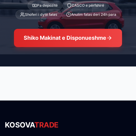
Pa depozitë
CASCO e përfshirë
Shoferi i dytë falas
Anulim falas deri 24h para
Shiko Makinat e Disponueshme
KOSOVA
TRADE