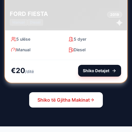
FORD
FIESTA
2019
Manual
Diesel
5
ulëse
5
dyer
Manual
Diesel
€
20
Shiko Detajet
/
ditë
Shiko të Gjitha Makinat