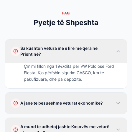
FAQ
Pyetje të Shpeshta
Sa kushton vetura me e lire me qera ne
Prishtinë?
Çmimi fillon nga 19€/dita per VW Polo ose Ford
Fiesta. Kjo përfshin sigurim CASCO, km te
pakufizuara, dhe pa depozite.
A jane te besueshme veturat ekonomike?
Po, te gjitha veturat tona jane te reja dhe te
mirëmbajtura. VW Polo dhe Ford Fiesta jane nder
A mund te udhetoj jashte Kosovës me veturë
veturat me te besueshme ne treg.