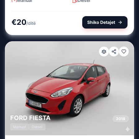
Manual
Diesel
€
20
Shiko Detajet
/
ditë
FORD
FIESTA
2018
Manual
Diesel