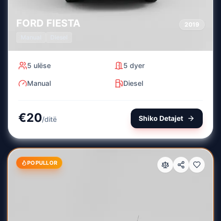
FORD
FIESTA
2019
Manual
Diesel
5
ulëse
5
dyer
Manual
Diesel
€
20
Shiko Detajet
/
ditë
POPULLOR