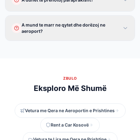
Po, qera nje drejtim kërkon prenotim paraprak per
te siguruar disponibilitetin.
A mund te marr ne qytet dhe dorëzoj ne
aeroport?
Po, edhe ky opsion eshte i mundur. Kontaktoni per
detaje.
ZBULO
Eksploro Më Shumë
Vetura me Qera ne Aeroportin e Prishtines
Rent a Car Kosovë
Vetura te Lira me Qera ne Prishtine