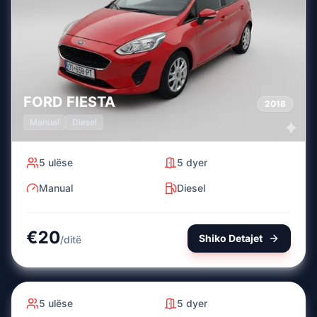
FORD
FIESTA
2018
Manual
Diesel
5
ulëse
5
dyer
Manual
Diesel
€
20
Shiko Detajet
/
ditë
FORD
FIESTA
2019
Manual
Diesel
5
ulëse
5
dyer