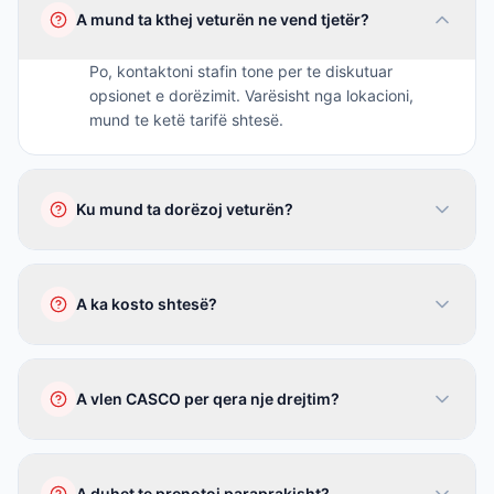
A mund ta kthej veturën ne vend tjetër?
Po, kontaktoni stafin tone per te diskutuar
opsionet e dorëzimit. Varësisht nga lokacioni,
mund te ketë tarifë shtesë.
Ku mund ta dorëzoj veturën?
Ne Prishtinë, Prizren, Pejë, dhe qytete te tjera te
Kosovës. Kontaktoni per konfirmim.
A ka kosto shtesë?
Varësisht nga distanca ndërmjet pikave.
Kontaktoni per çmim te saktë.
A vlen CASCO per qera nje drejtim?
Po, CASCO vlen pavarësisht ku e dorëzoni
veturën.
A duhet te prenotoj paraprakisht?