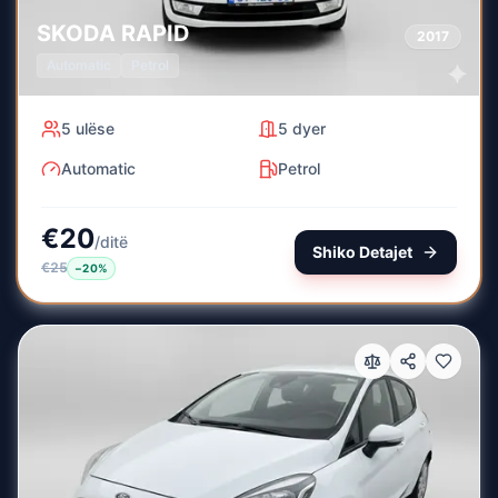
SKODA
RAPID
2017
Automatic
Petrol
5
ulëse
5
dyer
Automatic
Petrol
€
20
/
ditë
Shiko Detajet
€
25
−
20
%