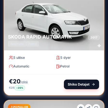
SKODA
RAPID AUTOMATIK
2017
Automatic
Petrol
5
ulëse
5
dyer
Automatic
Petrol
€
20
/
ditë
Shiko Detajet
€
25
−
20
%
POPULLOR