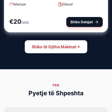
Manual
Diesel
€
20
Shiko Detajet
/
ditë
Shiko të Gjitha Makinat
FAQ
Pyetje të Shpeshta