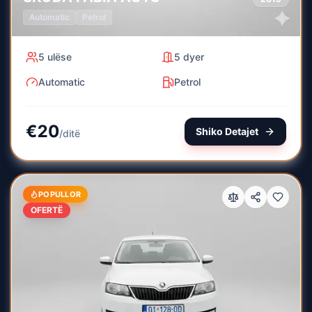
Automatic
Petrol
5
ulëse
5
dyer
Automatic
Petrol
€
20
Shiko Detajet
/
ditë
POPULLOR
OFERTË