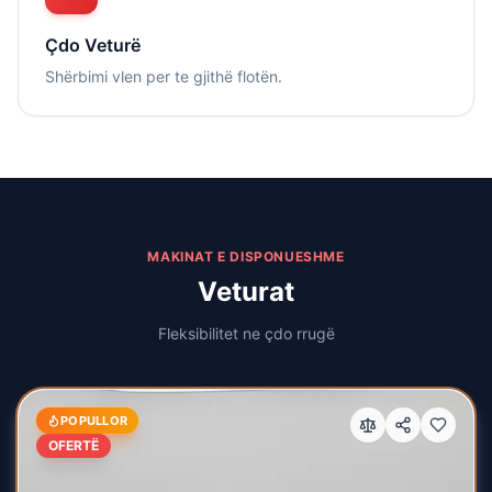
Çdo Veturë
Shërbimi vlen per te gjithë flotën.
MAKINAT E DISPONUESHME
Veturat
Fleksibilitet ne çdo rrugë
POPULLOR
OFERTË