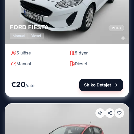
FORD
FIESTA
2018
Manual
Diesel
5
ulëse
5
dyer
Manual
Diesel
€
20
Shiko Detajet
/
ditë